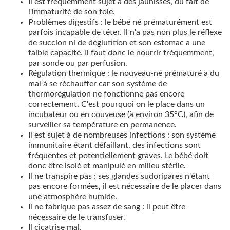
Il est fréquemment sujet à des jaunisses, du fait de
l'immaturité de son foie.
Problèmes digestifs : le bébé né prématurément est
parfois incapable de téter. Il n'a pas non plus le réflexe
de succion ni de déglutition et son estomac a une
faible capacité. Il faut donc le nourrir fréquemment,
par sonde ou par perfusion.
Régulation thermique : le nouveau-né prématuré a du
mal à se réchauffer car son système de
thermorégulation ne fonctionne pas encore
correctement. C'est pourquoi on le place dans un
incubateur ou en couveuse (à environ 35°C), afin de
surveiller sa température en permanence.
Il est sujet à de nombreuses infections : son système
immunitaire étant défaillant, des infections sont
fréquentes et potentiellement graves. Le bébé doit
donc être isolé et manipulé en milieu stérile.
Il ne transpire pas : ses glandes sudoripares n'étant
pas encore formées, il est nécessaire de le placer dans
une atmosphère humide.
Il ne fabrique pas assez de sang : il peut être
nécessaire de le transfuser.
Il cicatrise mal.