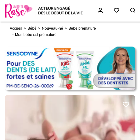
Fil
Aller
Accueil
Bébé
Nouveau-né
Bebe premature
d'Ariane
au
Mon bébé est prématuré
contenu
principal