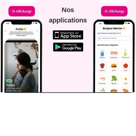
Nos
Je télécharge
Je télécharge
applications