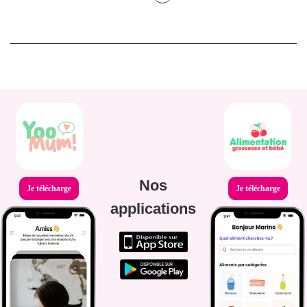
Nos
Je télécharge
Je télécharge
applications