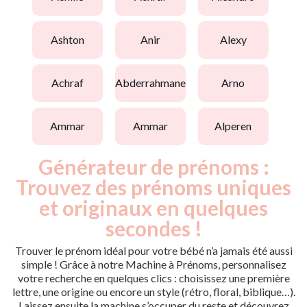
ashton
anir
alexy
achraf
abderrahmane
arno
ammar
ammar
alperen
Générateur de prénoms :
Trouvez des prénoms uniques
et originaux en quelques
secondes !
Trouver le prénom idéal pour votre bébé n’a jamais été aussi
simple ! Grâce à notre Machine à Prénoms, personnalisez
votre recherche en quelques clics : choisissez une première
lettre, une origine ou encore un style (rétro, floral, biblique…).
Laissez ensuite la machine s’occuper du reste et découvrez