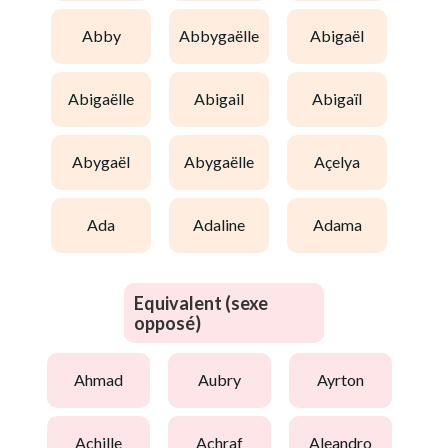
abby
abbygaëlle
abigaël
abigaëlle
abigail
abigaïl
abygaël
abygaëlle
açelya
ada
adaline
adama
Equivalent (sexe
opposé)
ahmad
aubry
ayrton
achille
achraf
aleandro