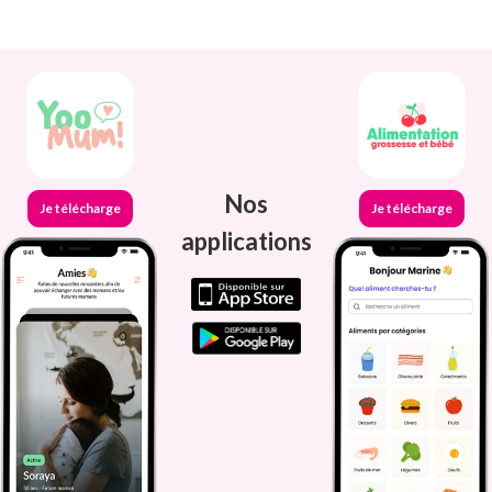
Nos
Je télécharge
Je télécharge
applications