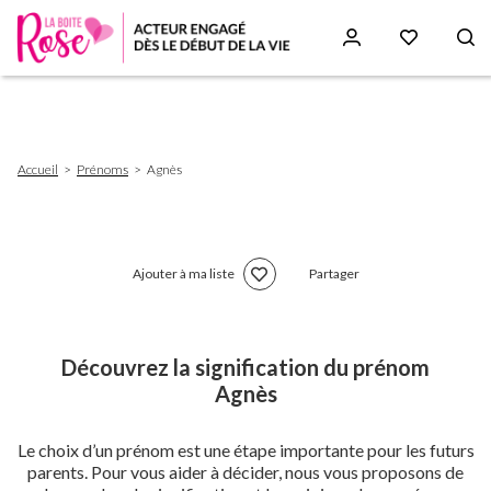
Aller
au
contenu
principal
Fil
Accueil
Prénoms
Agnès
d'Ariane
Ajouter à ma liste
Partager
Découvrez la signification du prénom
Agnès
Le choix d’un prénom est une étape importante pour les futurs
parents. Pour vous aider à décider, nous vous proposons de