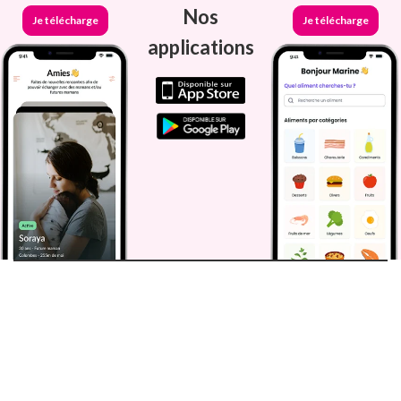
Nos
Je télécharge
Je télécharge
applications