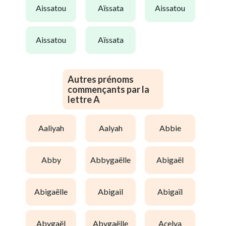
aissatou
aïssata
aissatou
aissatou
aïssata
Autres prénoms
commençants par la
lettre A
aaliyah
aalyah
abbie
abby
abbygaëlle
abigaël
abigaëlle
abigail
abigaïl
abygaël
abygaëlle
açelya