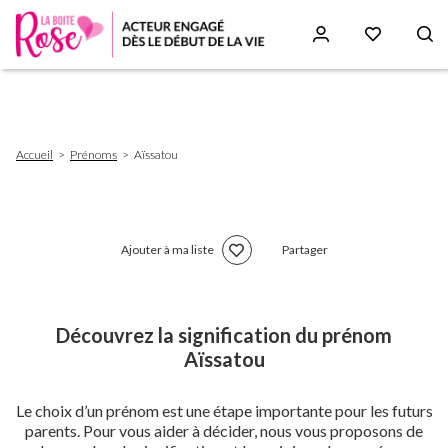
Aller
au
contenu
principal
Fil
Accueil
Prénoms
Aïssatou
d'Ariane
Ajouter à ma liste
Partager
Découvrez la signification du prénom
Aïssatou
Le choix d’un prénom est une étape importante pour les futurs
parents. Pour vous aider à décider, nous vous proposons de