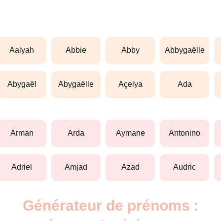
aalyah
abbie
abby
abbygaëlle
abygaël
abygaëlle
açelya
ada
arman
arda
aymane
antonino
adriel
amjad
azad
audric
Générateur de prénoms :