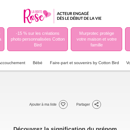
e
-15 % sur les créations
Murprotec protège
a
photo personnalisées Cotton
votre maison et votre
Bird
famille
Accouchement
Bébé
Faire-part et souvenirs by Cotton Bird
V
Ajouter à ma liste
Partager
Découvrez la signification du prénom