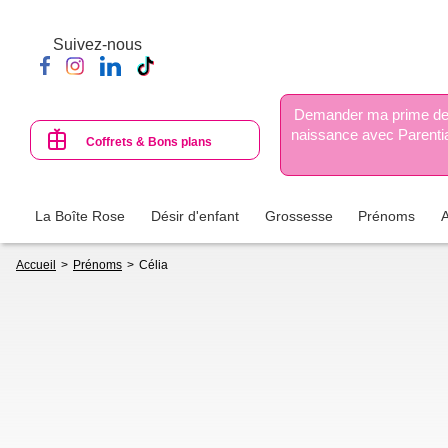
Aller
au
Suivez-nous
contenu
principal
Demander ma prime d
naissance avec Parenti
Coffrets & Bons plans
La Boîte Rose
Désir d'enfant
Grossesse
Prénoms
Fil
Accueil
Prénoms
Célia
d'Ariane