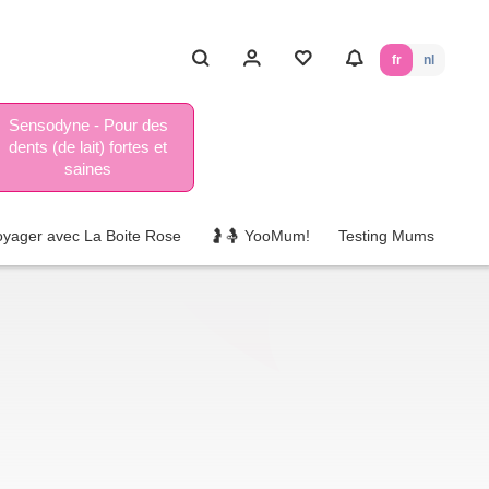
fr
nl
Sensodyne - Pour des
dents (de lait) fortes et
saines
oyager avec La Boite Rose
🤰🤱 YooMum!
Testing Mums