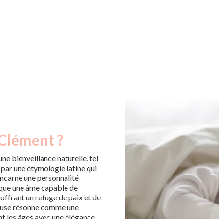
 Clément ?
e bienveillance naturelle, tel
 par une étymologie latine qui
incarne une personnalité
oque une âme capable de
offrant un refuge de paix et de
euse résonne comme une
nt les âges avec une élégance