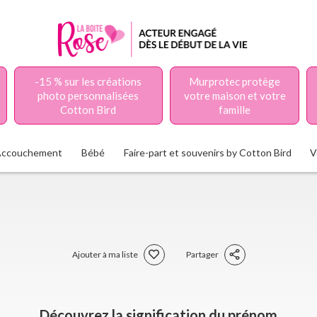
-15 % sur les créations
Murprotec protège
photo personnalisées
votre maison et votre
Cotton Bird
famille
Accouchement
Bébé
Faire-part et souvenirs by Cotton Bird
V
Ajouter à ma liste
Partager
Découvrez la signification du prénom