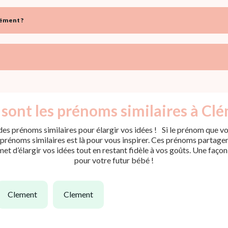
lément ?
sont les prénoms similaires à Cl
es prénoms similaires pour élargir vos idées ! Si le prénom que vou
rénoms similaires est là pour vous inspirer. Ces prénoms partagent 
met d’élargir vos idées tout en restant fidèle à vos goûts. Une faço
pour votre futur bébé !
clement
clement