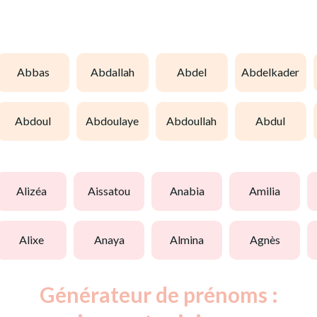
abbas
abdallah
abdel
abdelkader
abdoul
abdoulaye
abdoullah
abdul
alizéa
aissatou
anabia
amilia
alixe
anaya
almina
agnès
Générateur de prénoms :