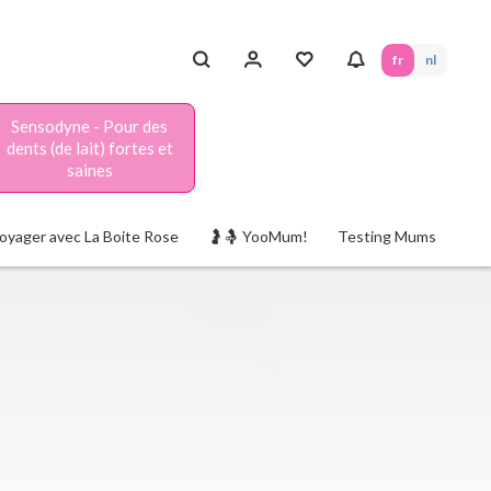
fr
nl
Sensodyne - Pour des
dents (de lait) fortes et
saines
oyager avec La Boite Rose
🤰🤱 YooMum!
Testing Mums