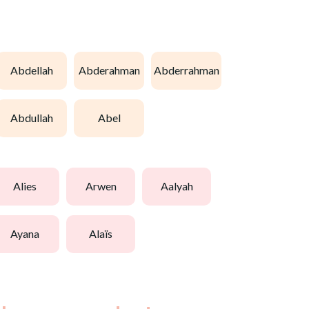
abdellah
abderahman
abderrahman
abdullah
abel
alies
arwen
aalyah
ayana
alaïs