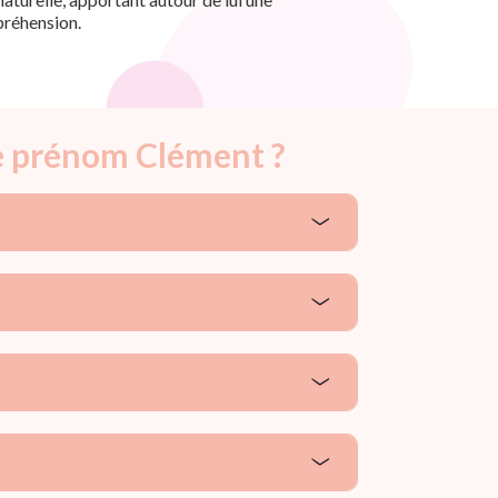
préhension.
le prénom Clément ?