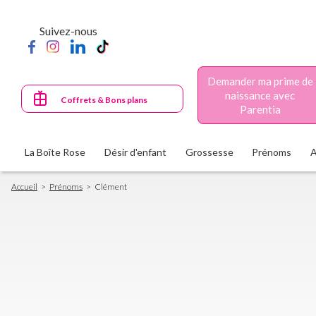
Aller
au
Suivez-nous
contenu
principal
Demander ma prime de
naissance avec
Coffrets & Bons plans
Parentia
La Boîte Rose
Désir d'enfant
Grossesse
Prénoms
Fil
Accueil
Prénoms
Clément
d'Ariane