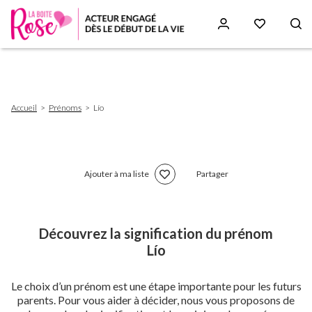
Aller
au
contenu
principal
Fil
Accueil
Prénoms
Lío
d'Ariane
Ajouter à ma liste
Partager
Découvrez la signification du prénom
Lío
Le choix d’un prénom est une étape importante pour les futurs
parents. Pour vous aider à décider, nous vous proposons de