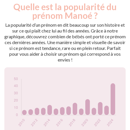
Quelle est la popularité du
Nouveaux-
Année
nés
prénom Manoé ?
2009
5
2010
7
La popularité d’un prénom en dit beaucoup sur son histoire et
2011
8
sur ce qui plaît chez lui au fil des années. Grâce à notre
graphique, découvrez combien de bébés ont porté ce prénom
2012
10
ces dernières années. Une manière simple et visuelle de savoir
2013
10
si ce prénom est tendance, rare ou en plein retour. Parfait
2014
14
pour vous aider à choisir un prénom qui correspond à vos
2015
9
envies !
2016
11
2017
12
2018
17
2019
9
2020
22
2021
10
2022
18
2023
13
2024
44
Popularité du
prénom Manoé par