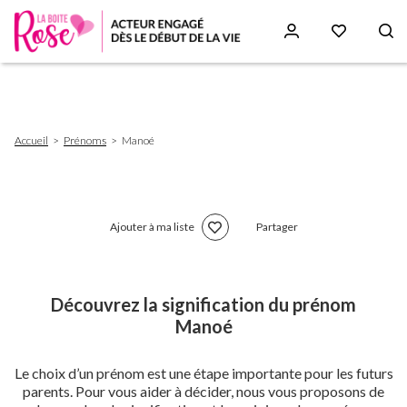
Aller
au
contenu
principal
Fil
Accueil
Prénoms
Manoé
d'Ariane
Ajouter à ma liste
Partager
Découvrez la signification du prénom
Manoé
Le choix d’un prénom est une étape importante pour les futurs
parents. Pour vous aider à décider, nous vous proposons de