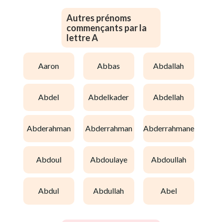
Autres prénoms
commençants par la
lettre A
aaron
abbas
abdallah
abdel
abdelkader
abdellah
abderahman
abderrahman
abderrahmane
abdoul
abdoulaye
abdoullah
abdul
abdullah
abel