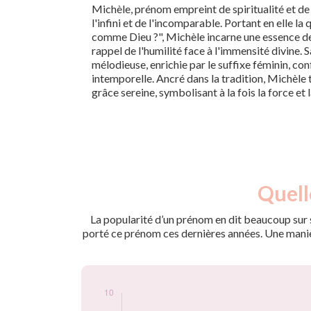
Michèle, prénom empreint de spiritualité et d
l'infini et de l'incomparable. Portant en elle la
comme Dieu ?", Michèle incarne une essence de
rappel de l'humilité face à l'immensité divine. 
mélodieuse, enrichie par le suffixe féminin, c
intemporelle. Ancré dans la tradition, Michèle
grâce sereine, symbolisant à la fois la force et 
Nouveaux-
Quell
Année
nés
2009
7
La popularité d’un prénom en dit beaucoup sur s
2010
7
porté ce prénom ces dernières années. Une manière
2011
6
2012
9
2013
6
2015
5
2019
10