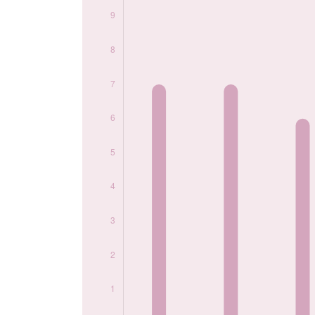
2020
8
2021
6
2022
5
Popularité du
prénom Michèle
par année