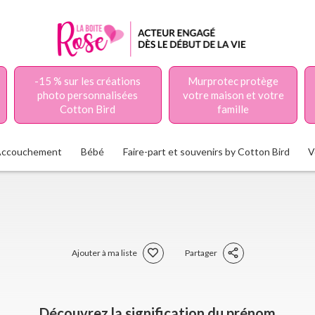
-15 % sur les créations
Murprotec protège
photo personnalisées
votre maison et votre
Cotton Bird
famille
Accouchement
Bébé
Faire-part et souvenirs by Cotton Bird
V
Ajouter à ma liste
Partager
Découvrez la signification du prénom