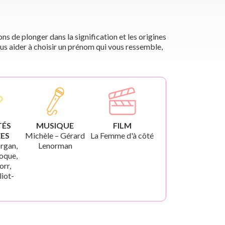
s de plonger dans la signification et les origines
us aider à choisir un prénom qui vous ressemble,
TÉS
MUSIQUE
FILM
ES
Michèle – Gérard
La Femme d'à côté
rgan,
Lenorman
oque,
orr,
liot-