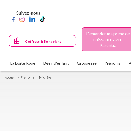
Aller
au
Suivez-nous
contenu
principal
Demander ma prime de
naissance avec
Coffrets & Bons plans
Parentia
La Boîte Rose
Désir d'enfant
Grossesse
Prénoms
Fil
Accueil
Prénoms
Michèle
d'Ariane