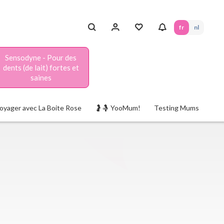
fr
nl
Sensodyne - Pour des
dents (de lait) fortes et
saines
oyager avec La Boite Rose
🤰🤱 YooMum!
Testing Mums