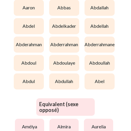
aaron
abbas
abdallah
abdel
abdelkader
abdellah
abderahman
abderrahman
abderrahmane
abdoul
abdoulaye
abdoullah
abdul
abdullah
abel
Equivalent (sexe
opposé)
amélya
almira
aurelia