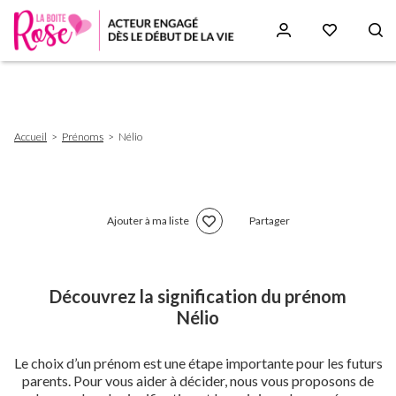
Aller
au
contenu
principal
Fil
Accueil
Prénoms
Nélio
d'Ariane
Ajouter à ma liste
Partager
Découvrez la signification du prénom
Nélio
Le choix d’un prénom est une étape importante pour les futurs
parents. Pour vous aider à décider, nous vous proposons de