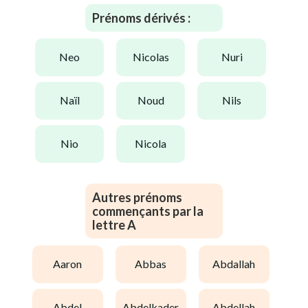
Prénoms dérivés :
neo
nicolas
nuri
naïl
noud
nils
nio
nicola
Autres prénoms
commençants par la
lettre A
aaron
abbas
abdallah
abdel
abdelkader
abdellah