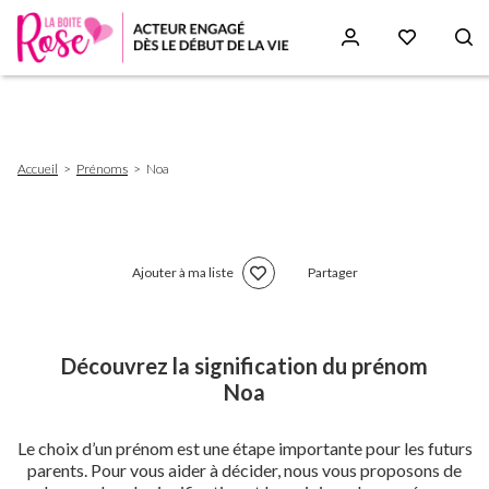
Aller
au
contenu
principal
Fil
Accueil
Prénoms
Noa
d'Ariane
Ajouter à ma liste
Partager
Découvrez la signification du prénom
Noa
Le choix d’un prénom est une étape importante pour les futurs
parents. Pour vous aider à décider, nous vous proposons de