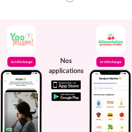
Nos
Je télécharge
Je télécharge
applications