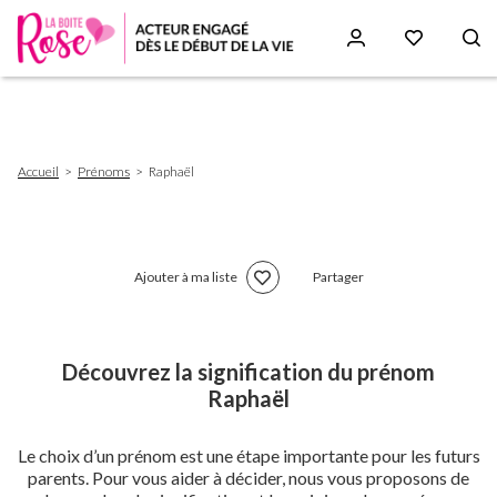
Aller
au
contenu
principal
Fil
Accueil
Prénoms
Raphaël
d'Ariane
Ajouter à ma liste
Partager
Découvrez la signification du prénom
Raphaël
Le choix d’un prénom est une étape importante pour les futurs
parents. Pour vous aider à décider, nous vous proposons de