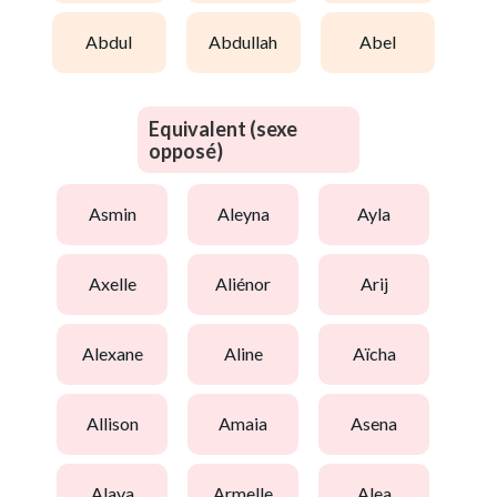
abdul
abdullah
abel
Equivalent (sexe
opposé)
asmin
aleyna
ayla
axelle
aliénor
arij
alexane
aline
aïcha
allison
amaia
asena
alaya
armelle
alea