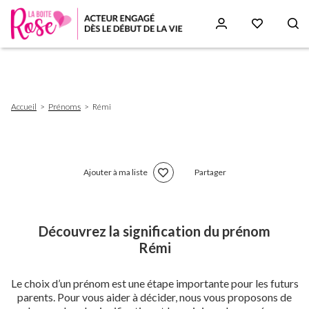
Aller
au
contenu
principal
Fil
Accueil
Prénoms
Rémi
d'Ariane
Ajouter à ma liste
Partager
Découvrez la signification du prénom
Rémi
Le choix d’un prénom est une étape importante pour les futurs
parents. Pour vous aider à décider, nous vous proposons de