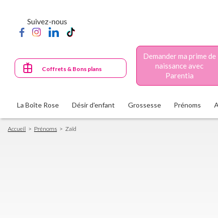
Aller
au
Suivez-nous
contenu
principal
Demander ma prime de
naissance avec
Coffrets & Bons plans
Parentia
La Boîte Rose
Désir d'enfant
Grossesse
Prénoms
Fil
Accueil
Prénoms
Zaïd
d'Ariane