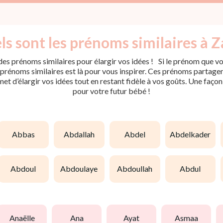
s sont les prénoms similaires à Z
es prénoms similaires pour élargir vos idées ! Si le prénom que vou
rénoms similaires est là pour vous inspirer. Ces prénoms partagent 
met d’élargir vos idées tout en restant fidèle à vos goûts. Une faço
pour votre futur bébé !
abbas
abdallah
abdel
abdelkader
abdoul
abdoulaye
abdoullah
abdul
anaëlle
ana
ayat
asmaa