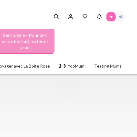
fr
nl
Sensodyne - Pour des
dents (de lait) fortes et
saines
oyager avec La Boite Rose
🤰🤱 YooMum!
Testing Mums