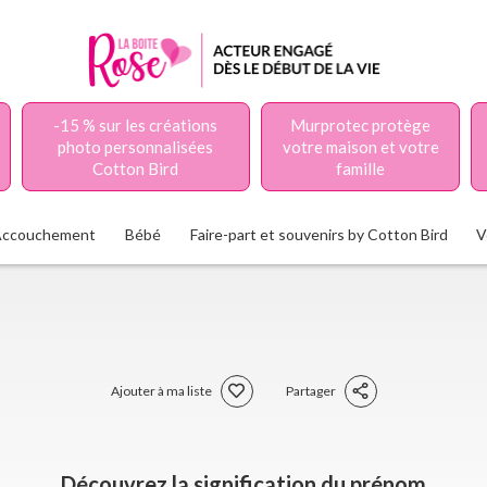
-15 % sur les créations
Murprotec protège
photo personnalisées
votre maison et votre
Cotton Bird
famille
Accouchement
Bébé
Faire-part et souvenirs by Cotton Bird
V
Ajouter à ma liste
Partager
Découvrez la signification du prénom