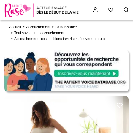
Fil
Aller
Accueil
Accouchement
La naissance
d'Ariane
au
Tout savoir sur l accouchement
contenu
Accouchement : ces positions favorisent l’ouverture du col
principal