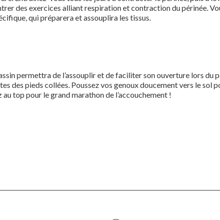
r des exercices alliant respiration et contraction du périnée. Vou
fique, qui préparera et assouplira les tissus.
bassin permettra de l’assouplir et de faciliter son ouverture lors d
lantes des pieds collées. Poussez vos genoux doucement vers le sol po
ez au top pour le grand marathon de l’accouchement !