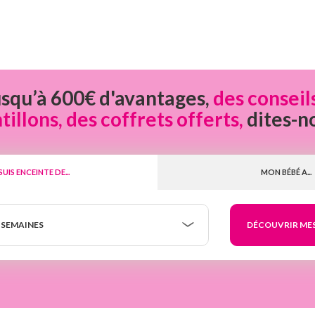
usqu’à 600€ d'avantages,
des conseil
llons, des coffrets offerts,
dites-n
 SUIS ENCEINTE DE...
MON BÉBÉ A...
 SEMAINES