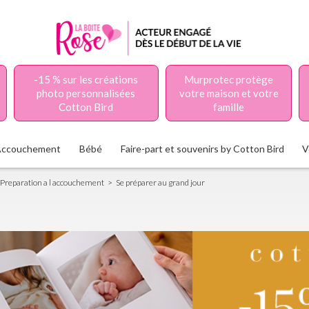
-15 % sur les créations
Murprotec protège
photo personnalisées
votre maison et votre
Cotton Bird
famille
Accouchement
Bébé
Faire-part et souvenirs by Cotton Bird
V
Preparation a l accouchement
Se préparer au grand jour