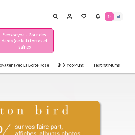
fr
nl
Sensodyne - Pour des
dents (de lait) fortes et
saines
oyager avec La Boite Rose
🤰🤱 YooMum!
Testing Mums