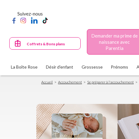
Aller
au
Suivez-nous
contenu
principal
Demander ma prime de
naissance avec
Coffrets & Bons plans
Parentia
La Boîte Rose
Désir d'enfant
Grossesse
Prénoms
Fil
Accueil
Accouchement
Se préparer à l'accouchement
d'Ariane