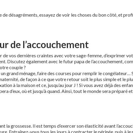
ne de désagréments, essayez de voir les choses du bon côté, et profi
our de l’accouchement
uter de vos dernières craintes avec votre sage-femme, d’exprimer vot
dent. Discutez également avec le futur papa de l’accouchement, co
otre couple ?
 un grand ménage, faire des courses pour remplir le congélateur… Si
maternité, de façon à ce que votre retour soit le plus simple et le p
ation à la maison et ce, jusqu’au jour J ! Si vous avez déjà des enf
era d’eux, où et jusqu’à quand. Ainsi, tout le monde sera préparé et 
 la grossesse. Il est temps d’exercer son élasticité avant l’accouch
e. Entraînez-vous tous les jours à contracter le périnée, puis à le 