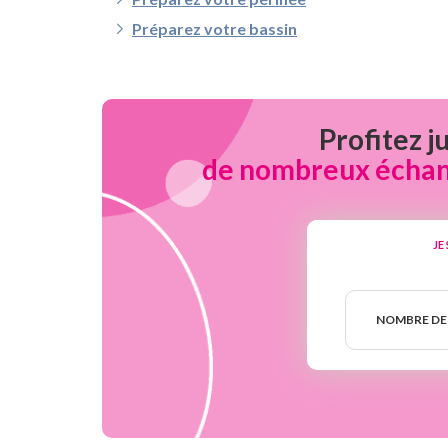
Préparez votre bassin
Profitez j
de nombreux échanti
JE
Nombre
de
NOMBRE DE
semaines