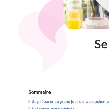
Se
Sommaire
Se préparer au grand jour de l’accoucheme
Préparez votre périnée