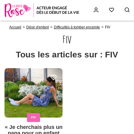
Fil
Aller
Accueil
Désir d'enfant
Difficultés à tomber enceinte
FIV
d'Ariane
au
contenu
FIV
principal
Tous les articles sur : FIV
FIV
« Je cherchais plus un
papa pour un enfant