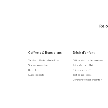
Rej
Coffrets & Bons plans
Désir d'enfant
Tous les coffrets la Boîte Rose
Difficultés à tomber enceinte
Trouver mon coffret
J’ai envie d’un bébé
Bons plans
Suis-je enceinte ?
Guides experts
Test de grossesse
Comment tomber enceinte ?