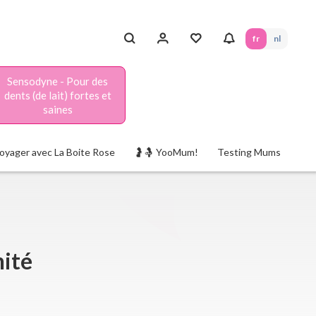
fr
nl
Sensodyne - Pour des
dents (de lait) fortes et
saines
oyager avec La Boite Rose
🤰🤱 YooMum!
Testing Mums
nité