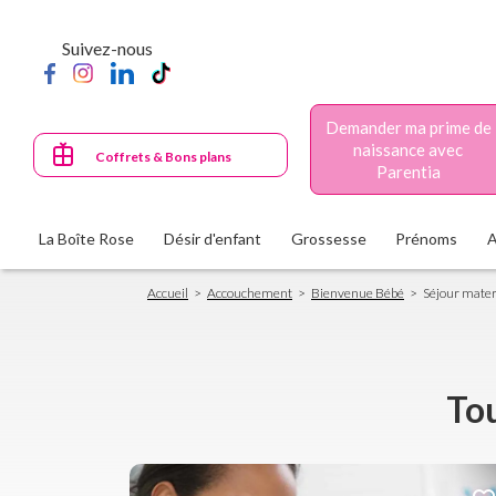
Aller
au
Suivez-nous
contenu
principal
Demander ma prime de
naissance avec
Coffrets & Bons plans
Parentia
La Boîte Rose
Désir d'enfant
Grossesse
Prénoms
Fil
Accueil
Accouchement
Bienvenue Bébé
Séjour mater
d'Ariane
Tou