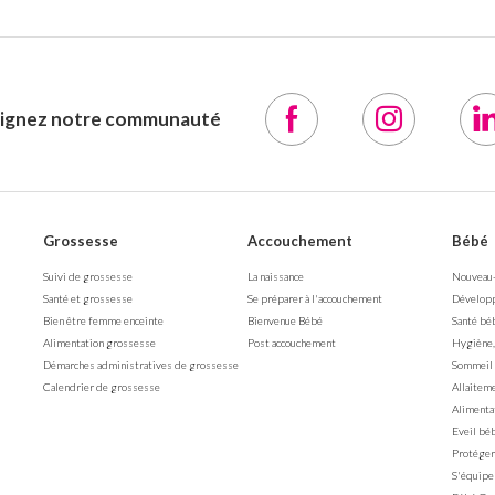
oignez notre communauté
Grossesse
Accouchement
Bébé
Suivi de grossesse
La naissance
Nouveau
Santé et grossesse
Se préparer à l'accouchement
Dévelop
Bien être femme enceinte
Bienvenue Bébé
Santé bé
Alimentation grossesse
Post accouchement
Hygiène,
Démarches administratives de grossesse
Sommeil
Calendrier de grossesse
Allaitem
Alimenta
Eveil bé
Protéger
S'équipe