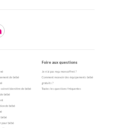
Foire aux questions
-né
Je n'ai pas reçu mon coffret ?
pement de bébé
Comment recevoir des équipements bébé
bé
gratuits ?
 soin et bien être de bébé
Toutes les questions fréquentes
 de bébé
ent
tion de bébé
bé
 bébé
r pour bébé