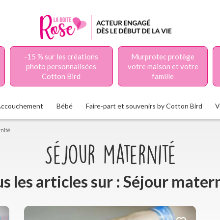
-15 % sur les créations
Murprotec protège
photo personnalisées
votre maison et votre
Cotton Bird
famille
Accouchement
Bébé
Faire-part et souvenirs by Cotton Bird
V
nité
Séjour maternité
s les articles sur : Séjour mater