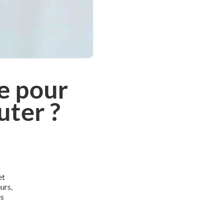
re pour
uter ?
et
urs,
es