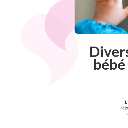
Divers
bébé 
L
réj
s