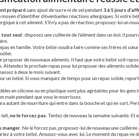
ent préparé
sans ajout de sucre ni de sel pendant
3 à 5 jours d’aff
n moyen d’identifier d’éventuelles réactions allergiques. Si votre b
llergique à cet aliment. S’il n’y a pas de réaction, proposez-lui un n
 tout seul
: disposez une cuillerée de l’aliment dans un bol. Il pour
lère.
repas en famille. Votre bébé voudra faire comme ses frères et sœurs
goûter.
r proposer de nouveaux aliments. Il faut que votre bébé soit reposé
se. Attendez le prochain repas pour lui proposer des aliments solide
passez à deux le mois suivant.
r un bébé. Si vous manquez de temps pour un repas solide, report
dèles en silicone ou en plastique sont plus agréables pour les genc
n main pendant que vous le nourrissez.
aura autant de nourriture qui entre dans la bouche et qui en sort. Pe
lait,
ne le forcez pas
. Tentez de nouveau la semaine suivante. Et 
us manger
. Ne le forcez pas, proposez-lui de nouveau une cuillerée 
arlez à votre bébé. Amusez-vous avec lui. Le moment du repas ne doit