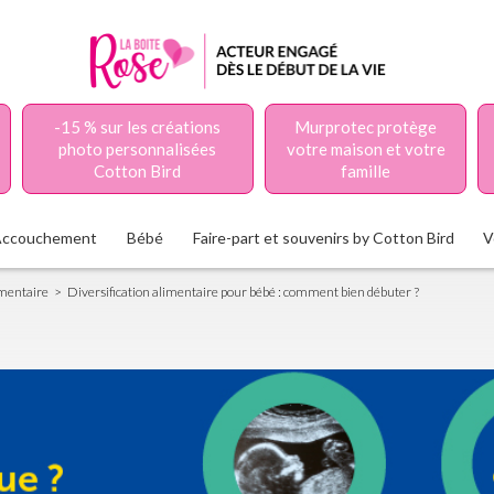
-15 % sur les créations
Murprotec protège
photo personnalisées
votre maison et votre
Cotton Bird
famille
Accouchement
Bébé
Faire-part et souvenirs by Cotton Bird
V
imentaire
Diversification alimentaire pour bébé : comment bien débuter ?