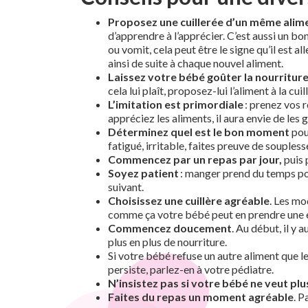
Proposez une cuillerée d’un même alim
d’apprendre à l’apprécier. C’est aussi un bo
ou vomit, cela peut être le signe qu’il est a
ainsi de suite à chaque nouvel aliment.
Laissez votre bébé goûter la nourriture
cela lui plaît, proposez-lui l’aliment à la cuil
L’imitation est primordiale
: prenez vos 
appréciez les aliments, il aura envie de les 
Déterminez quel est le bon moment
pou
fatigué, irritable, faites preuve de souples
Commencez par un repas par jour,
puis 
Soyez patient
: manger prend du temps pou
suivant.
Choisissez une cuillère agréable
. Les mo
comme ça votre bébé peut en prendre une e
Commencez doucement
. Au début, il y 
plus en plus de nourriture.
Si votre bébé refuse un autre aliment que le 
persiste, parlez-en à votre pédiatre.
N’insistez pas si votre bébé ne veut pl
Faites du repas un moment agréable
. P