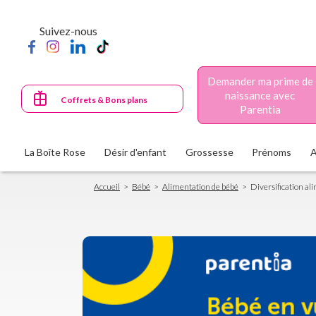
Aller
au
Suivez-nous
contenu
principal
Demander ma prime de
naissance avec
Coffrets & Bons plans
Parentia
La Boîte Rose
Désir d'enfant
Grossesse
Prénoms
Fil
Accueil
Bébé
Alimentation de bébé
Diversification al
d'Ariane