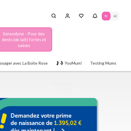
fr
nl
Sensodyne - Pour des
dents (de lait) fortes et
saines
oyager avec La Boite Rose
🤰🤱 YooMum!
Testing Mums