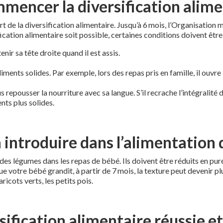
ncer la diversification alimen
art de la diversification alimentaire. Jusqu’à 6 mois, l’Organisati
fication alimentaire soit possible, certaines conditions doivent être
enir sa tête droite quand il est assis.
liments solides. Par exemple, lors des repas pris en famille, il ouvr
 repousser la nourriture avec sa langue. S’il recrache l’intégralité d
ents plus solides.
 introduire dans l’alimentation
 légumes dans les repas de bébé. Ils doivent être réduits en purée
que votre bébé grandit, à partir de 7 mois, la texture peut devenir
ricots verts, les petits pois.
sification alimentaire réussie e