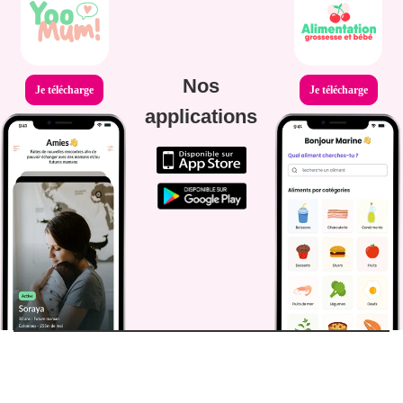
Nos
Je télécharge
Je télécharge
applications