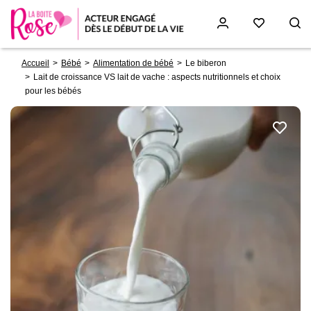
Fil
Aller
Accueil
Bébé
Alimentation de bébé
Le biberon
d'Ariane
au
Lait de croissance VS lait de vache : aspects nutritionnels et choix
contenu
pour les bébés
principal