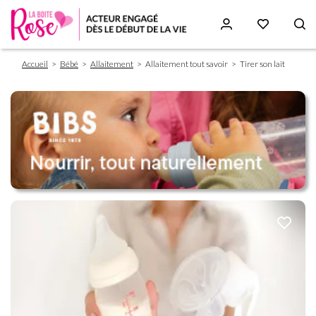
Fil
Aller
Accueil
Bébé
Allaitement
Allaitement tout savoir
Tirer son lait
d'Ariane
au
contenu
principal