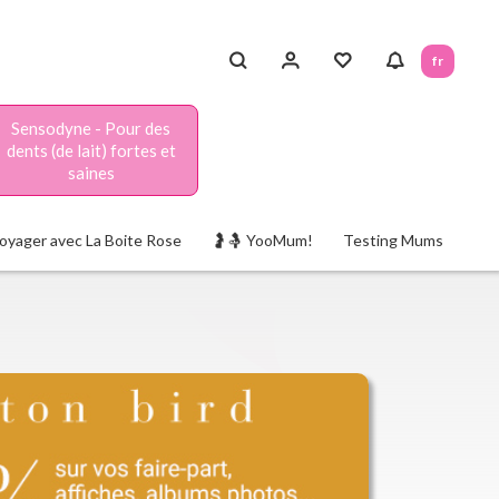
fr
Sensodyne - Pour des
dents (de lait) fortes et
saines
oyager avec La Boite Rose
🤰🤱 YooMum!
Testing Mums