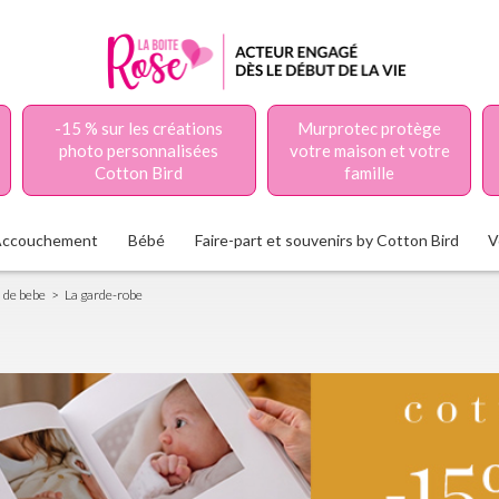
-15 % sur les créations
Murprotec protège
photo personnalisées
votre maison et votre
Cotton Bird
famille
Accouchement
Bébé
Faire-part et souvenirs by Cotton Bird
V
n de bebe
La garde-robe