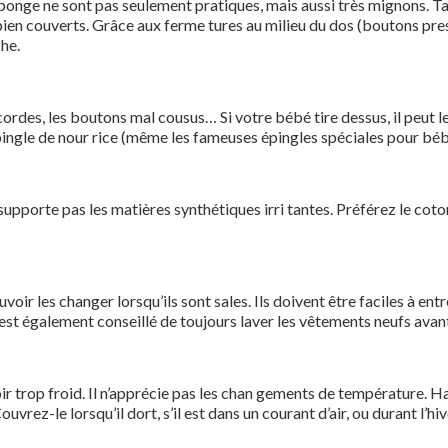
éponge ne sont pas seulement pratiques, mais aussi très mignons. T
 bien couverts. Grâce aux ferme tures au milieu du dos (boutons pr
che.
s, les boutons mal cousus… Si votre bébé tire dessus, il peut les en
 épingle de nour rice (même les fameuses épingles spéciales pour béb
 supporte pas les matières synthétiques irri tantes. Préférez le coto
r les changer lorsqu’ils sont sales. Ils doivent être faciles à entr
l est également conseillé de toujours laver les vêtements neufs avant
oir trop froid. Il n’apprécie pas les chan gements de température. H
Couvrez-le lorsqu’il dort, s’il est dans un courant d’air, ou durant l’hiv