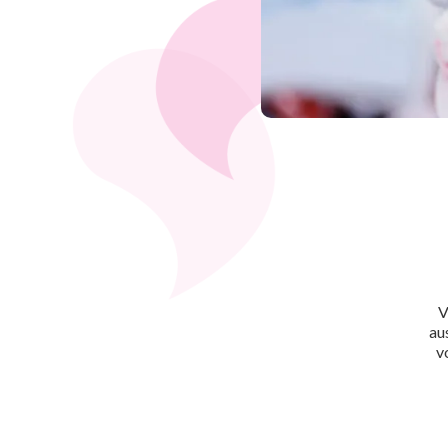
V
au
v