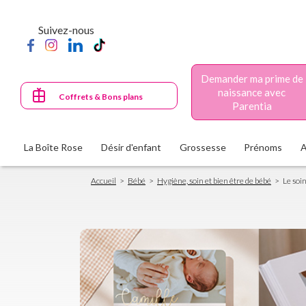
Aller
au
Suivez-nous
contenu
principal
Demander ma prime de
naissance avec
Coffrets & Bons plans
Parentia
La Boîte Rose
Désir d'enfant
Grossesse
Prénoms
Fil
Accueil
Bébé
Hygiène, soin et bien être de bébé
Le soi
d'Ariane