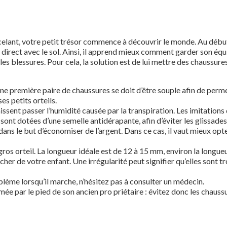
ant, votre petit trésor commence à découvrir le monde. Au début, l
 direct avec le sol. Ainsi, il apprend mieux comment garder son équi
tuelles blessures. Pour cela, la solution est de lui mettre des chaus
une première paire de chaussures se doit d’être souple afin de perm
ses petits orteils.
ssent passer l’humidité causée par la transpiration. Les imitations
sont dotées d’une semelle antidérapante, afin d’éviter les glissades
ns le but d’économiser de l’argent. Dans ce cas, il vaut mieux opt
 gros orteil. La longueur idéale est de 12 à 15 mm, environ la longue
r de votre enfant. Une irrégularité peut signifier qu’elles sont tr
blème lorsqu’il marche, n’hésitez pas à consulter un médecin.
mée par le pied de son ancien pro priétaire : évitez donc les chaus