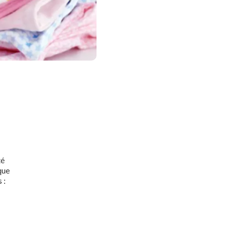
té
que
 :