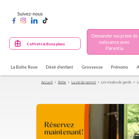
Aller
au
Suivez-nous
contenu
principal
Demander ma prime de
naissance avec
Coffrets & Bons plans
Parentia
La Boîte Rose
Désir d'enfant
Grossesse
Prénoms
Fil
Accueil
Bébé
La vie de parent
Les modes de garde
L
d'Ariane