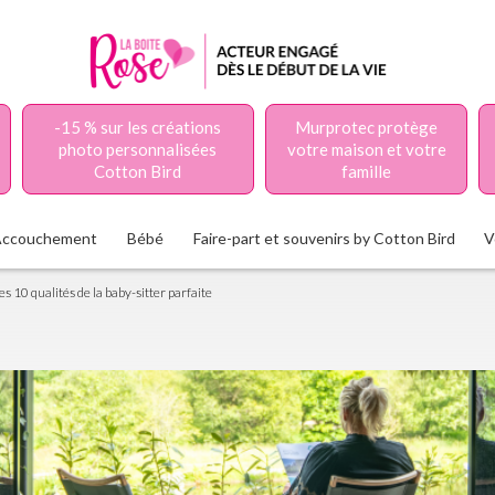
-15 % sur les créations
Murprotec protège
photo personnalisées
votre maison et votre
Cotton Bird
famille
Accouchement
Bébé
Faire-part et souvenirs by Cotton Bird
V
es 10 qualités de la baby-sitter parfaite