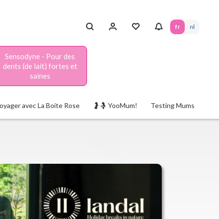
fr
nl
Sensodyne - Pour des
dents (de lait) fortes et
saines
oyager avec La Boite Rose
🤰🤱 YooMum!
Testing Mums