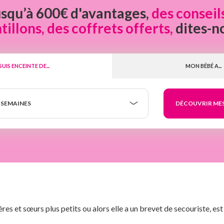
usqu’à 600€ d'avantages,
des conseil
llons, des coffrets offerts,
dites-n
 SUIS ENCEINTE DE...
MON BÉBÉ A...
 SEMAINES
frères et sœurs plus petits ou alors elle a un brevet de secouriste, e