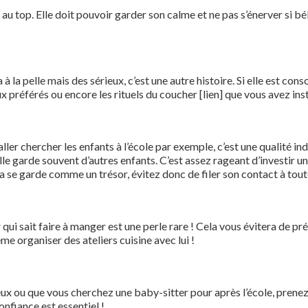
r au top. Elle doit pouvoir garder son calme et ne pas s’énerver si 
 à la pelle mais des sérieux, c’est une autre histoire. Si elle est con
eux préférés ou encore les rituels du coucher [lien] que vous avez ins
 aller chercher les enfants à l’école par exemple, c’est une qualité 
e garde souvent d’autres enfants. C’est assez rageant d’investir une 
 ça se garde comme un trésor, évitez donc de filer son contact à tou
 qui sait faire à manger est une perle rare ! Cela vous évitera de pré
me organiser des ateliers cuisine avec lui !
ux ou que vous cherchez une baby-sitter pour après l’école, prenez
onfiance est essentiel !