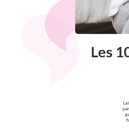
Les 10
Lai
par
ga
f