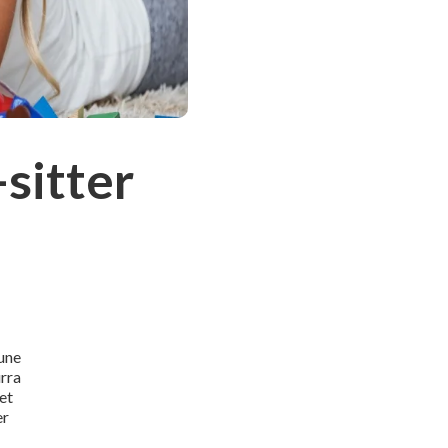
-sitter
eune
urra
 et
er