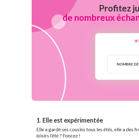
Profitez j
de nombreux échanti
JE
Nombre
de
NOMBRE DE
semaines
1. Elle est expérimentée
Elle a gardé ses cousins tous les étés, elle a des 
loisirs l’été ? Foncez !