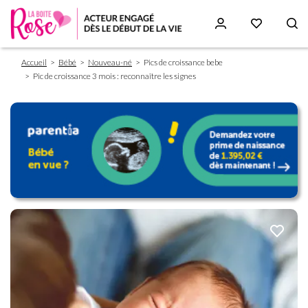
Fil
Aller
Accueil
Bébé
Nouveau-né
Pics de croissance bebe
d'Ariane
au
Pic de croissance 3 mois : reconnaître les signes
contenu
principal