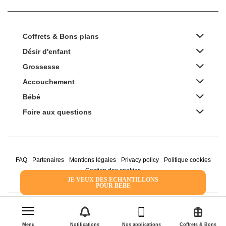
Coffrets & Bons plans
Désir d'enfant
Grossesse
Accouchement
Bébé
Foire aux questions
FAQ
Partenaires
Mentions légales
Privacy policy
Politique cookies
Gestion des cookies
JE VEUX DES ECHANTILLONS
POUR BEBE
2022 Family Service - la Boîte Rose
Menu
Notifications
Nos applications
Coffrets & Bons