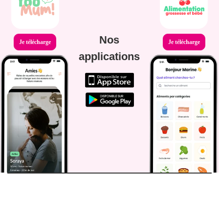
Nos
Je télécharge
Je télécharge
applications