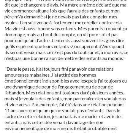
dit que je changerais d'avis. Ma mère a même déclaré que ma
vie commencerait une fois que j'aurais des enfants et mon
père m\'a demandé si je ne devais pas faire congeler mes
ovules. J'en suis venue à fortement me rebeller contre cela.
Ma vie est aussi bonne sans enfants. Mes parents trouvent ça
dommage, mais au bout du compte, on vit pour soi et pas
pour quelqu'un d'autre. J'entends aussi souvent les gens dire
qu'ils espèrent que leurs enfants s\'occuperont d\'eux quand
ils seront vieux, mais ce n\'est pas du tout sûr et, à mon avis, ce
n'est pas une bonne raison de mettre des enfants au monde."
"Dans le passé, j\'ai toujours fini par avoir des relations
amoureuses malsaines. J'ai attiré des hommes
émotionnellement indisponibles avec lesquels j'ai toujours eu
une dynamique de peur de l'engagement ou de peur de
l’abandon. Mes relations ont toujours duré plusieurs années,
mais si je voulais des enfants, mon partenaire n'en voulait pas
et vice versa. Par exemple, j'ai été dans une relation pendant
11 ans avec quelqu'un qui ne voulait pas d'enfants. Dans le
cadre de cette relation, je souhaitais me marier et avoir des
enfants, mais cette idée venait davantage de mon
environnement que de moi-même. Il était probablement