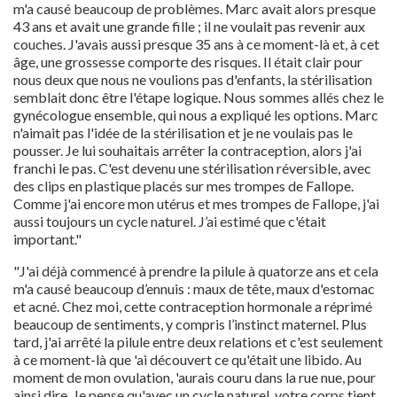
m'a causé beaucoup de problèmes. Marc avait alors presque
43 ans et avait une grande fille ; il ne voulait pas revenir aux
couches. J'avais aussi presque 35 ans à ce moment-là et, à cet
âge, une grossesse comporte des risques. Il était clair pour
nous deux que nous ne voulions pas d'enfants, la stérilisation
semblait donc être l'étape logique. Nous sommes allés chez le
gynécologue ensemble, qui nous a expliqué les options. Marc
n'aimait pas l'idée de la stérilisation et je ne voulais pas le
pousser. Je lui souhaitais arrêter la contraception, alors j'ai
franchi le pas. C'est devenu une stérilisation réversible, avec
des clips en plastique placés sur mes trompes de Fallope.
Comme j'ai encore mon utérus et mes trompes de Fallope, j'ai
aussi toujours un cycle naturel. J’ai estimé que c'était
important."
"J'ai déjà commencé à prendre la pilule à quatorze ans et cela
m'a causé beaucoup d’ennuis : maux de tête, maux d'estomac
et acné. Chez moi, cette contraception hormonale a réprimé
beaucoup de sentiments, y compris l’instinct maternel. Plus
tard, j'ai arrêté la pilule entre deux relations et c'est seulement
à ce moment-là que 'ai découvert ce qu'était une libido. Au
moment de mon ovulation, 'aurais couru dans la rue nue, pour
ainsi dire. Je pense qu'avec un cycle naturel, votre corps tient