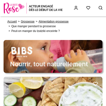
Fil
Aller
Accueil
Grossesse
Alimentation grossesse
d'Ariane
au
Que manger pendant la grossesse
contenu
Peut-on manger du tzatziki enceinte ?
principal