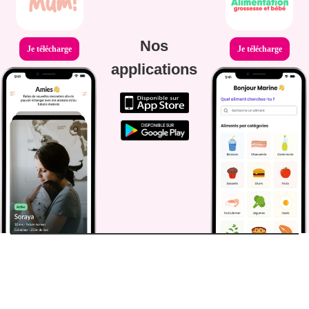
Nos
Je télécharge
Je télécharge
applications