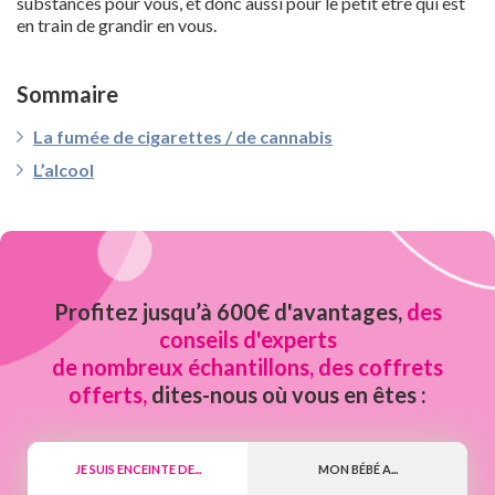
substances pour vous, et donc aussi pour le petit être qui est
en train de grandir en vous.
Sommaire
La fumée de cigarettes / de cannabis
L’alcool
Profitez jusqu’à 600€ d'avantages,
des
conseils d'experts
de nombreux échantillons, des coffrets
offerts,
dites-nous où vous en êtes :
JE SUIS ENCEINTE DE...
MON BÉBÉ A...