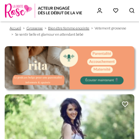
Fil
Aller
Accueil
Grossesse
Bien être femme enceinte
Vetement grossesse
d'Ariane
au
Se sentir belle et glamour en attendant bébé
contenu
principal