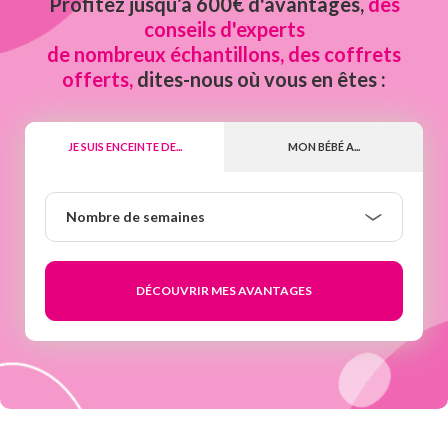
Profitez jusqu’à 600€ d'avantages,
des
conseils d'experts
de nombreux échantillons, des coffrets
offerts,
dites-nous où vous en êtes :
JE SUIS ENCEINTE DE...
MON BÉBÉ A...
Nombre
Nombre de semaines
de
semaines