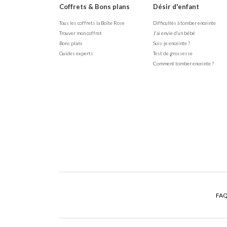
Coffrets & Bons plans
Désir d'enfant
Tous les coffrets la Boîte Rose
Difficultés à tomber enceinte
Trouver mon coffret
J’ai envie d’un bébé
Bons plans
Suis-je enceinte ?
Guides experts
Test de grossesse
Comment tomber enceinte ?
FA