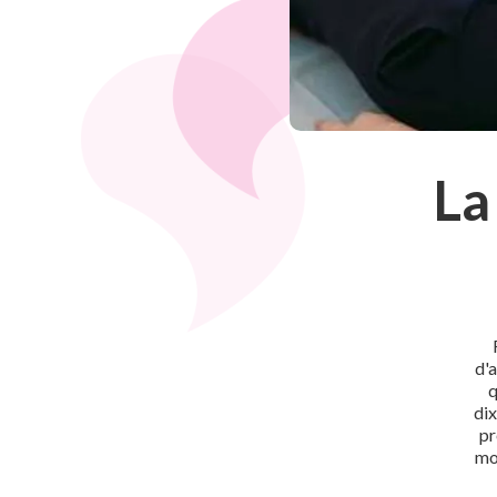
La
d'
q
dix
pr
mo