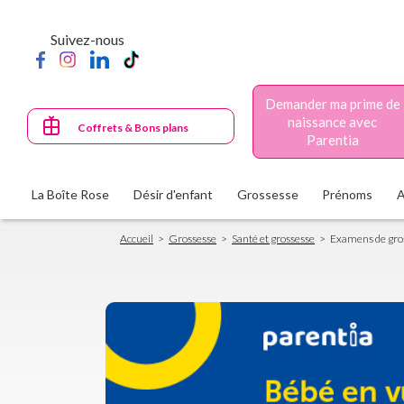
Aller
au
Suivez-nous
contenu
principal
Demander ma prime de
naissance avec
Coffrets & Bons plans
Parentia
La Boîte Rose
Désir d'enfant
Grossesse
Prénoms
Fil
Accueil
Grossesse
Santé et grossesse
Examens de gro
d'Ariane