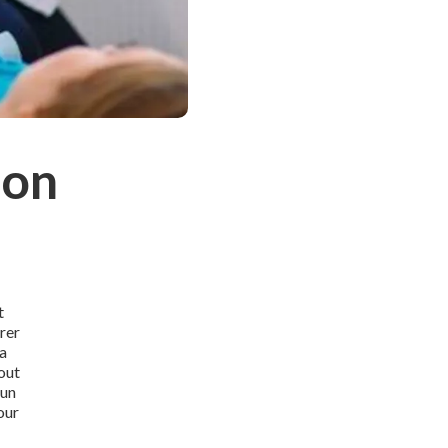
ion
t
rer
la
tout
 un
our