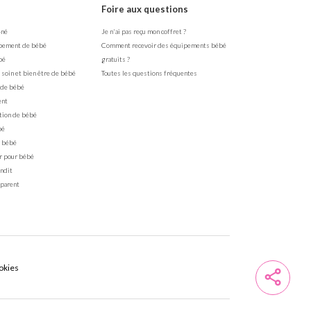
Foire aux questions
-né
Je n'ai pas reçu mon coffret ?
pement de bébé
Comment recevoir des équipements bébé
bé
gratuits ?
 soin et bien être de bébé
Toutes les questions fréquentes
 de bébé
ent
tion de bébé
bé
 bébé
r pour bébé
ndit
 parent
okies