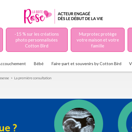
-15 % sur les créations
Murprotec protège
photo personnalisées
votre maison et votre
Cotton Bird
famille
Accouchement
Bébé
Faire-part et souvenirs by Cotton Bird
V
ssesse
La première consultation