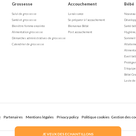
Grossesse
Accouchement
Bébé
Suivi de grossesse
La naissance
Nouveau
Santé et grossesse
Se préparer à l'accouchement
Dévelop
Bien être femme enceinte
Bienvenue Bébé
Santé bé
Alimentation grossesse
Post accouchement
Hygiène,
Démarches administratives de grossesse
Sommeil
Calendrier de grossesse
Allaitem
Alimenta
Eveil bé
Protéger
S'équipe
Bébé Gra
La vie de
Q
Partenaires
Mentions légales
Privacy policy
Politique cookies
Gestion des co
JE VEUX DES ECHANTILLONS