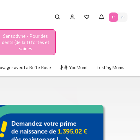
fr
nl
Sensodyne - Pour des
dents (de lait) fortes et
saines
oyager avec La Boite Rose
🤰🤱 YooMum!
Testing Mums