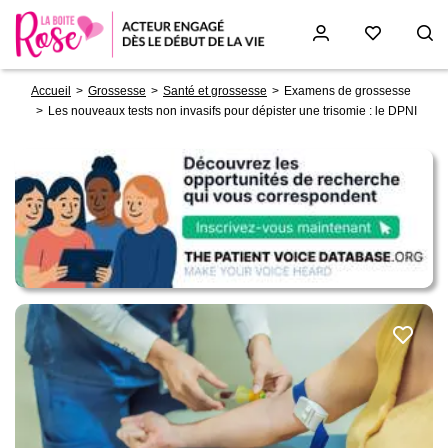
Fil
Aller
Accueil
Grossesse
Santé et grossesse
Examens de grossesse
d'Ariane
au
Les nouveaux tests non invasifs pour dépister une trisomie : le DPNI
contenu
principal