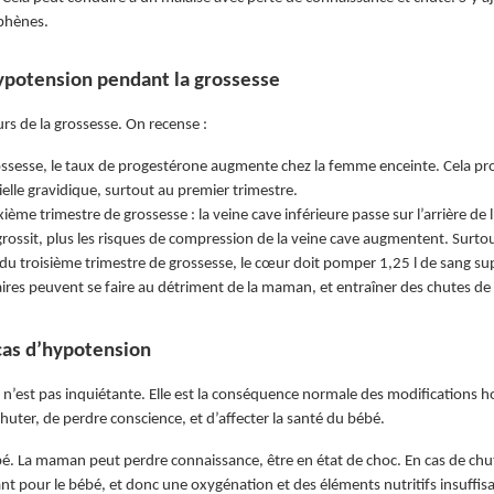
uphènes.
hypotension pendant la grossesse
urs de la grossesse. On recense :
rossesse, le taux de progestérone augmente chez la femme enceinte. Cela pro
ielle gravidique, surtout au premier trimestre.
ème trimestre de grossesse : la veine cave inférieure passe sur l’arrière de 
grossit, plus les risques de compression de la veine cave augmentent. Surtout
s du troisième trimestre de grossesse, le cœur doit pomper 1,25 l de sang s
es peuvent se faire au détriment de la maman, et entraîner des chutes de t
cas d’hypotension
’est pas inquiétante. Elle est la conséquence normale des modifications ho
huter, de perdre conscience, et d’affecter la santé du bébé.
é. La maman peut perdre connaissance, être en état de choc. En cas de chu
t pour le bébé, et donc une oxygénation et des éléments nutritifs insuffisa