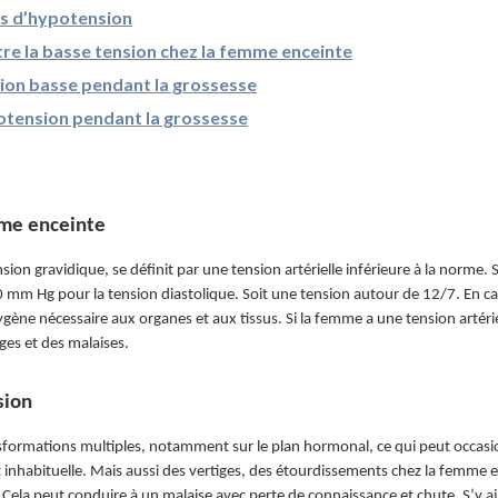
as d’hypotension
re la basse tension chez la femme enceinte
sion basse pendant la grossesse
otension pendant la grossesse
mme enceinte
on gravidique, se définit par une tension artérielle inférieure à la norme. S
 mm Hg pour la tension diastolique. Soit une tension autour de 12/7. En cas
xygène nécessaire aux organes et aux tissus. Si la femme a une tension artéri
es et des malaises.
sion
sformations multiples, notamment sur le plan hormonal, ce qui peut occasio
t inhabituelle. Mais aussi des vertiges, des étourdissements chez la femme
Cela peut conduire à un malaise avec perte de connaissance et chute. S’y a