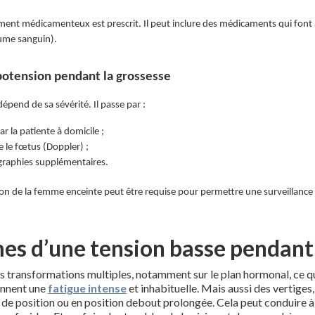
ement médicamenteux est prescrit. Il peut inclure des médicaments qui font
lume sanguin).
potension pendant la grossesse
épend de sa sévérité. Il passe par :
ar la patiente à domicile ;
e le fœtus (Doppler) ;
ographies supplémentaires.
ion de la femme enceinte peut être requise pour permettre une surveillance
es d’une tension basse pendant 
s transformations multiples, notamment sur le plan hormonal, ce qu
rennent une
fatigue intense
et inhabituelle. Mais aussi des vertige
e position ou en position debout prolongée. Cela peut conduire à 