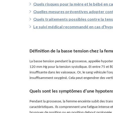
Quels risques pour la mère et le bébé en c
Quelles mesures préventives adopter cont
Quels traitements possibles contre la ten
Le suivi médical recommandé en cas d’hyp
Définition de la basse tension chez la fe
La basse tension pendant la grossesse, appelée hypotensi
120 mm Hg pour la tension systolique. Et entre 75 et 80
insuffisante dans les vaisseaux. Or, le sang véhicule l’o
insuffisamment oxygéné. Cela peut engendrer des vertig
Quels sont les symptômes d’une hypoten
Pendant la grossesse, la femme enceinte subit des tran
caractéristiques. Ils comprennent une fatigue intense e
brusques de position ou en position debout prolongée. 