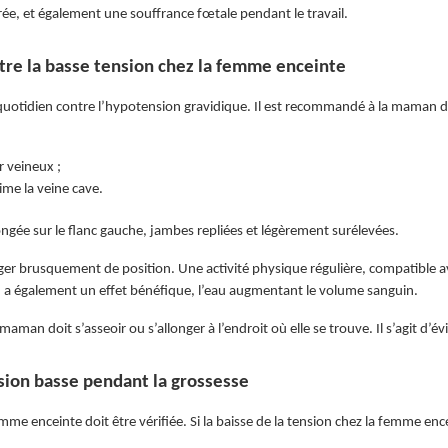
ée, et également une souffrance fœtale pendant le travail.
re la basse tension chez la femme enceinte
quotidien contre l’hypotension gravidique. Il est recommandé à la maman d’
r veineux ;
rime la veine cave.
ongée sur le flanc gauche, jambes repliées et légèrement surélevées.
ger brusquement de position. Une activité physique régulière, compatible av
n a également un effet bénéfique, l’eau augmentant le volume sanguin.
aman doit s’asseoir ou s’allonger à l’endroit où elle se trouve. Il s’agit d’évi
sion basse pendant la grossesse
emme enceinte doit être vérifiée. Si la baisse de la tension chez la femme en