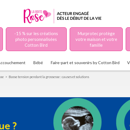
-15 % sur les créations
Murprotec protège
photo personnalisées
votre maison et votre
Cotton Bird
famille
Accouchement
Bébé
Faire-part et souvenirs by Cotton Bird
V
sse
Basse tension pendant la grossesse : causes et solutions