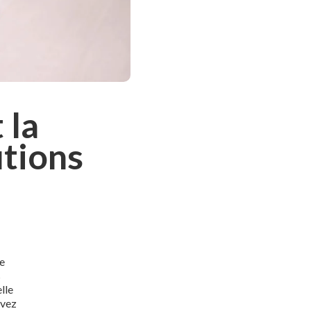
 la
utions
e
s
lle
evez