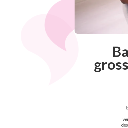
Ba
gross
b
ve
des