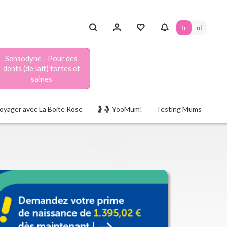
fr
nl
Sensodyne - Pour des
dents (de lait) fortes et
saines
oyager avec La Boite Rose
🤰🤱 YooMum!
Testing Mums