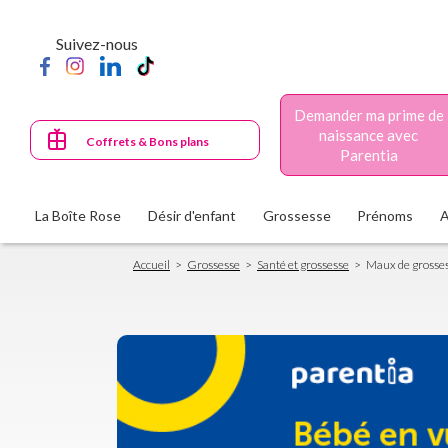
Aller
au
Suivez-nous
contenu
principal
Demander ma prime de
naissance avec
Coffrets & Bons plans
Parentia
La Boîte Rose
Désir d'enfant
Grossesse
Prénoms
Fil
Accueil
Grossesse
Santé et grossesse
Maux de grosse
d'Ariane