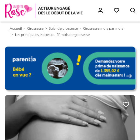
Fil
Aller
Accueil
Grossesse
Suivi de grossesse
Grossesse mois par mois
d'Ariane
au
Les principales étapes du 5ᵉ mois de grossesse
contenu
principal