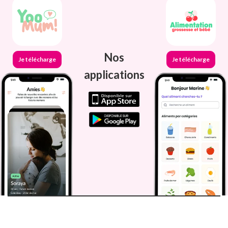
Nos
Je télécharge
Je télécharge
applications