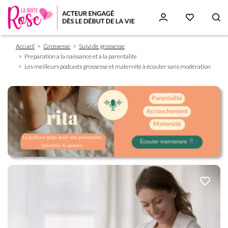
Fil
Aller
Accueil
Grossesse
Suivi de grossesse
d'Ariane
au
Preparation a la naissance et a la parentalite
contenu
Les meilleurs podcasts grossesse et maternité à écouter sans modération
principal