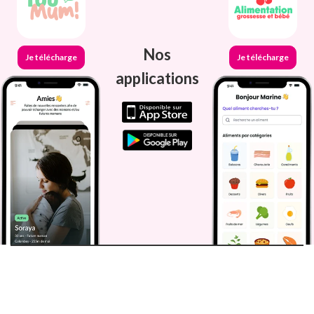
Nos
Je télécharge
Je télécharge
applications