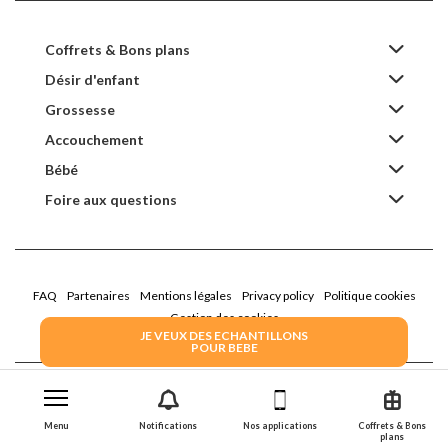
Coffrets & Bons plans
Désir d'enfant
Grossesse
Accouchement
Bébé
Foire aux questions
FAQ
Partenaires
Mentions légales
Privacy policy
Politique cookies
Gestion des cookies
JE VEUX DES ECHANTILLONS
POUR BEBE
2022 Family Service - la Boîte Rose
Menu
Notifications
Nos applications
Coffrets & Bons
plans