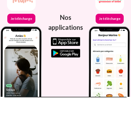
Nos
Je télécharge
Je télécharge
applications