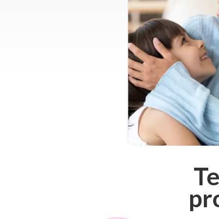
Te
pr