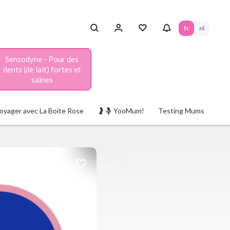
fr
nl
Sensodyne - Pour des
dents (de lait) fortes et
saines
oyager avec La Boite Rose
🤰🤱 YooMum!
Testing Mums