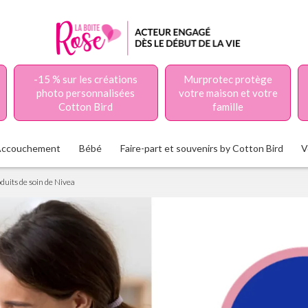
-15 % sur les créations
Murprotec protège
photo personnalisées
votre maison et votre
Cotton Bird
famille
Accouchement
Bébé
Faire-part et souvenirs by Cotton Bird
V
oduits de soin de Nivea