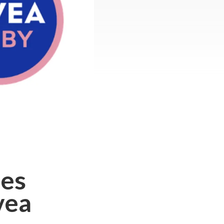
les
vea