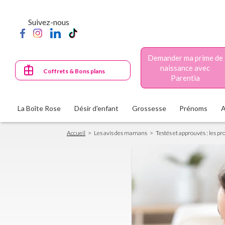
Aller
au
Suivez-nous
contenu
principal
Demander ma prime de
naissance avec
Coffrets & Bons plans
Parentia
La Boîte Rose
Désir d'enfant
Grossesse
Prénoms
Fil
Accueil
Les avis des mamans
Testés et approuvés : les pr
d'Ariane