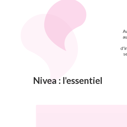
Av
au
d'i
s
Nivea : l'essentiel