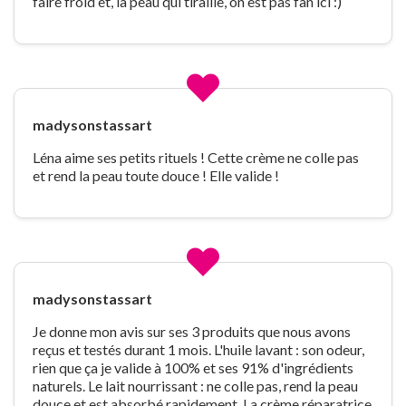
faire froid et, la peau qui tiraille, on est pas fan ici :)
madysonstassart
Léna aime ses petits rituels ! Cette crème ne colle pas
et rend la peau toute douce ! Elle valide !
madysonstassart
Je donne mon avis sur ses 3 produits que nous avons
reçus et testés durant 1 mois. L'huile lavant : son odeur,
rien que ça je valide à 100% et ses 91% d'ingrédients
naturels. Le lait nourrissant : ne colle pas, rend la peau
douce et est absorbé rapidement. La crème réparatrice