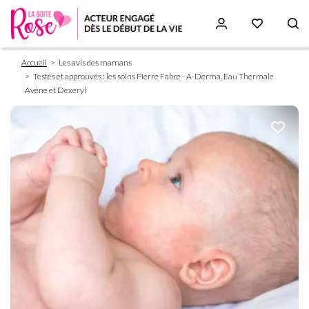
Fil
Aller
Accueil
Les avis des mamans
d'Ariane
au
Testés et approuvés : les soins Pierre Fabre - A-Derma, Eau Thermale
contenu
Avène et Dexeryl
principal