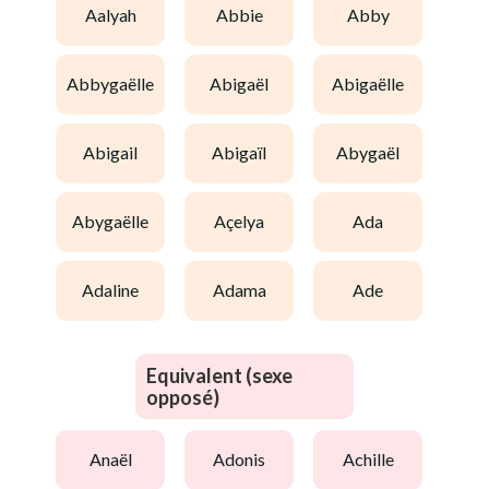
aalyah
abbie
abby
abbygaëlle
abigaël
abigaëlle
abigail
abigaïl
abygaël
abygaëlle
açelya
ada
adaline
adama
ade
Equivalent (sexe
opposé)
anaël
adonis
achille