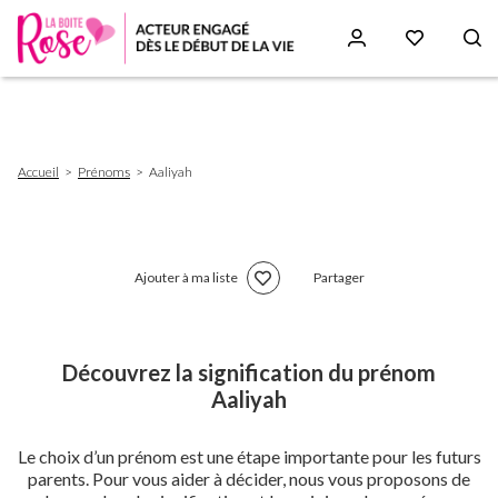
Aller
au
contenu
principal
Fil
Accueil
Prénoms
Aaliyah
d'Ariane
Ajouter à ma liste
Partager
Découvrez la signification du prénom
Aaliyah
Le choix d’un prénom est une étape importante pour les futurs
parents. Pour vous aider à décider, nous vous proposons de