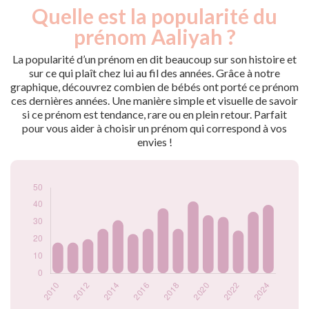
Quelle est la popularité du
Nouveaux-
Année
nés
prénom Aaliyah ?
2009
24
2010
18
La popularité d’un prénom en dit beaucoup sur son histoire et
2011
18
sur ce qui plaît chez lui au fil des années. Grâce à notre
graphique, découvrez combien de bébés ont porté ce prénom
2012
20
ces dernières années. Une manière simple et visuelle de savoir
2013
26
si ce prénom est tendance, rare ou en plein retour. Parfait
2014
31
pour vous aider à choisir un prénom qui correspond à vos
2015
23
envies !
2016
26
2017
38
2018
26
2019
42
2020
34
2021
33
2022
25
2023
36
2024
40
Popularité du
prénom Aaliyah par