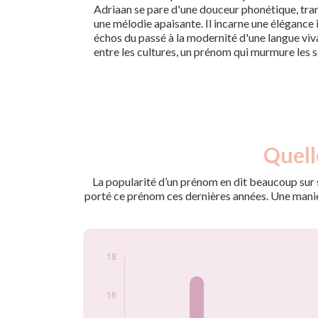
Adriaan se pare d'une douceur phonétique, tran
une mélodie apaisante. Il incarne une élégance 
échos du passé à la modernité d'une langue viva
entre les cultures, un prénom qui murmure les s
Nouveaux-
Quell
Année
nés
2009
11
La popularité d’un prénom en dit beaucoup sur s
2010
17
porté ce prénom ces dernières années. Une manière
2011
14
2012
11
2013
15
2014
9
2015
9
2016
10
2017
8