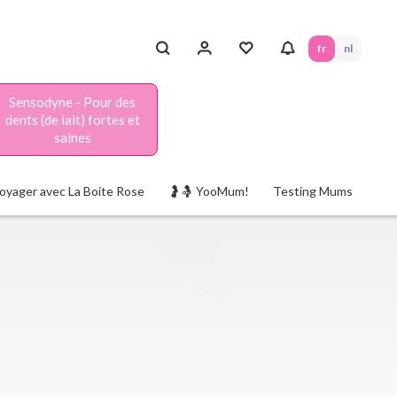
fr
nl
Sensodyne - Pour des
dents (de lait) fortes et
saines
oyager avec La Boite Rose
🤰🤱 YooMum!
Testing Mums