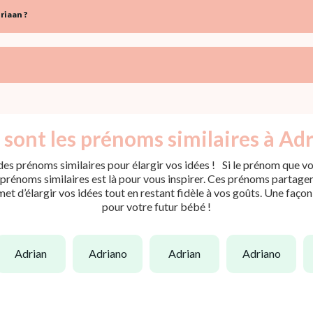
riaan ?
 sont les prénoms similaires à Adr
es prénoms similaires pour élargir vos idées ! Si le prénom que vou
rénoms similaires est là pour vous inspirer. Ces prénoms partagent 
met d’élargir vos idées tout en restant fidèle à vos goûts. Une faço
pour votre futur bébé !
adrian
adriano
adrian
adriano