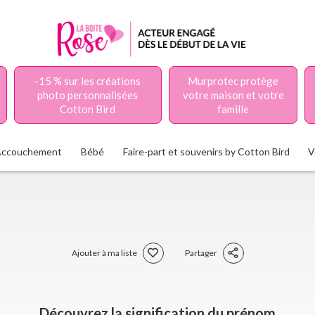
-15 % sur les créations
Murprotec protège
photo personnalisées
votre maison et votre
Cotton Bird
famille
Accouchement
Bébé
Faire-part et souvenirs by Cotton Bird
V
Ajouter à ma liste
Partager
Découvrez la signification du prénom