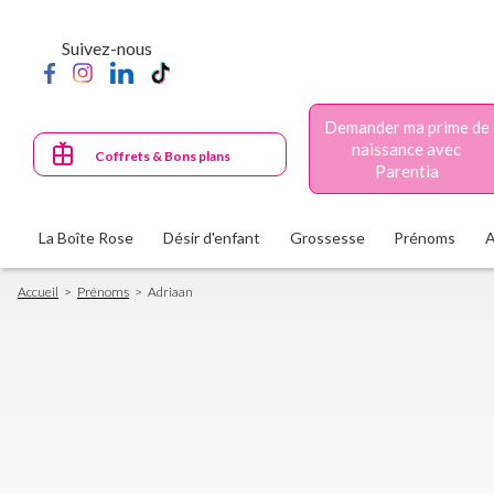
Aller
au
Suivez-nous
contenu
principal
Demander ma prime de
naissance avec
Coffrets & Bons plans
Parentia
La Boîte Rose
Désir d'enfant
Grossesse
Prénoms
Fil
Accueil
Prénoms
Adriaan
d'Ariane