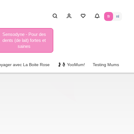
fr
nl
Sensodyne - Pour des
dents (de lait) fortes et
saines
oyager avec La Boite Rose
🤰🤱 YooMum!
Testing Mums