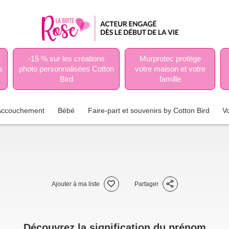
e
-15 % sur les créations
Murprotec protège
a
photo personnalisées Cotton
votre maison et votre
Bird
famille
Accouchement
Bébé
Faire-part et souvenirs by Cotton Bird
V
Ajouter à ma liste
Partager
Découvrez la signification du prénom