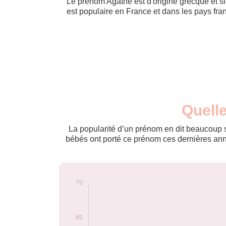
Le prénom Agathe est d'origine grecque et sign
est populaire en France et dans les pays fr
Nouveaux-
Quelle
Année
nés
2009
20
La popularité d’un prénom en dit beaucoup su
2010
27
bébés ont porté ce prénom ces dernières anné
2011
24
2012
21
2013
20
2014
24
2015
24
2016
26
2017
34