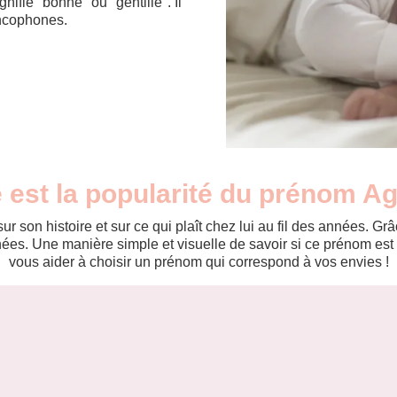
ifie "bonne" ou "gentille". Il
ancophones.
 est la popularité du prénom A
r son histoire et sur ce qui plaît chez lui au fil des années. 
es. Une manière simple et visuelle de savoir si ce prénom est te
vous aider à choisir un prénom qui correspond à vos envies !