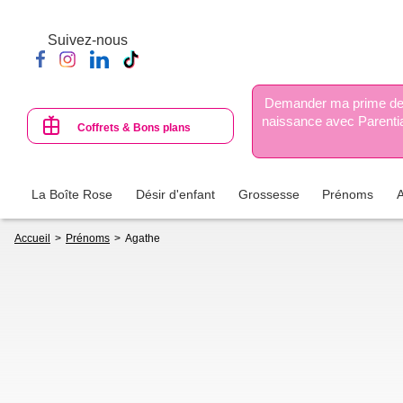
Aller
au
Suivez-nous
contenu
principal
Demander ma prime d
naissance avec Parenti
Coffrets & Bons plans
La Boîte Rose
Désir d'enfant
Grossesse
Prénoms
Fil
Accueil
Prénoms
Agathe
d'Ariane