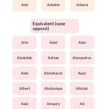
ada
adaline
adama
Equivalent (sexe
opposé)
arin
adel
alan
abdullah
adrian
alexandros
alan
aboubacar
ayaz
albert
abdoulaye
alistair
alan
amaury
ali