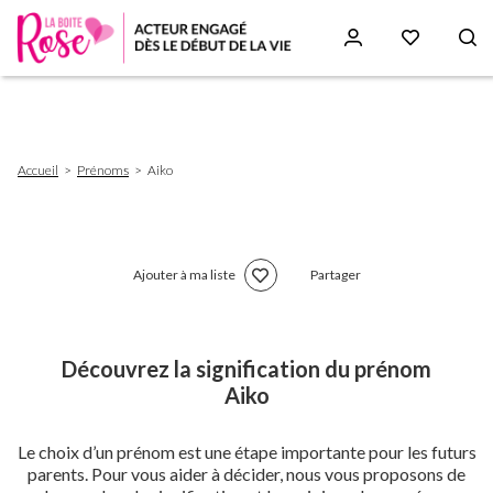
Aller
au
contenu
principal
Fil
Accueil
Prénoms
Aiko
d'Ariane
Ajouter à ma liste
Partager
Découvrez la signification du prénom
Aiko
Le choix d’un prénom est une étape importante pour les futurs
parents. Pour vous aider à décider, nous vous proposons de