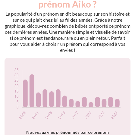
prénom Aiko ?
2009
26
2010
31
La popularité d’un prénom en dit beaucoup sur son histoire et
2011
14
sur ce qui plaît chez lui au fil des années. Grâce à notre
graphique, découvrez combien de bébés ont porté ce prénom
2012
17
ces dernières années. Une manière simple et visuelle de savoir
2013
15
si ce prénom est tendance, rare ou en plein retour. Parfait
2014
17
pour vous aider à choisir un prénom qui correspond à vos
2015
11
envies !
2016
8
2017
6
2018
10
2020
5
2021
10
2022
8
2023
10
2024
8
Popularité du
prénom Aiko par
année
Nouveaux-nés prénommés par ce prénom