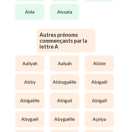
aida
aissata
Autres prénoms
commençants par la
lettre A
aaliyah
aalyah
abbie
abby
abbygaëlle
abigaël
abigaëlle
abigail
abigaïl
abygaël
abygaëlle
açelya