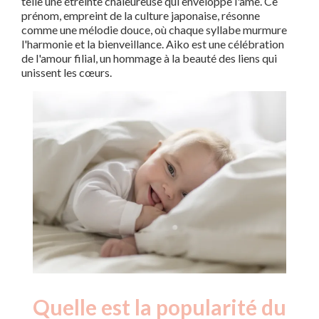
telle une étreinte chaleureuse qui enveloppe l'âme. Ce
prénom, empreint de la culture japonaise, résonne
comme une mélodie douce, où chaque syllabe murmure
l'harmonie et la bienveillance. Aiko est une célébration
de l'amour filial, un hommage à la beauté des liens qui
unissent les cœurs.
Quelle est la popularité du
Nouveaux-
Année
nés