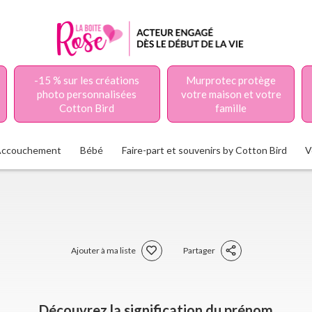
-15 % sur les créations
Murprotec protège
photo personnalisées
votre maison et votre
Cotton Bird
famille
Accouchement
Bébé
Faire-part et souvenirs by Cotton Bird
V
Ajouter à ma liste
Partager
Découvrez la signification du prénom