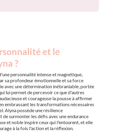
rsonnalité et le
yna ?
 d'une personnalité intense et magnétique,
par sa profondeur émotionnelle et sa force
 vie avec une détermination inébranlable, portée
ui lui permet de percevoir ce que d'autres
audacieuse et courageuse la pousse à affirmer
 en embrassant les transformations nécessaires
l. Alyna possède une résilience
t de surmonter les défis avec une endurance
e et noble inspire ceux qui l'entourent, et elle
age à la fois l'action et la réflexion.