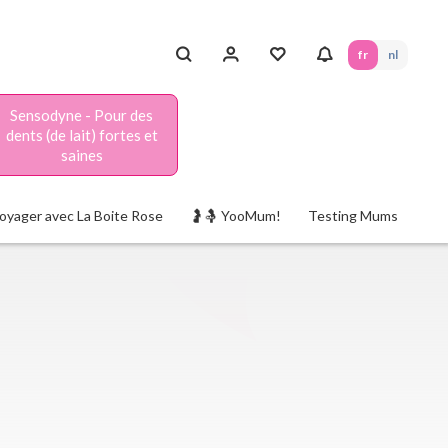
fr
nl
Sensodyne - Pour des
dents (de lait) fortes et
saines
oyager avec La Boite Rose
🤰🤱 YooMum!
Testing Mums