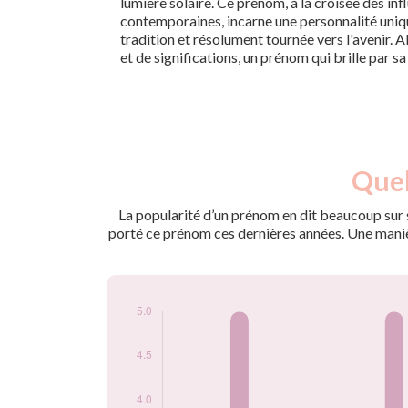
lumière solaire. Ce prénom, à la croisée des in
contemporaines, incarne une personnalité unique
tradition et résolument tournée vers l'avenir. 
et de significations, un prénom qui brille par sa
Nouveaux-
Quel
Année
nés
2013
5
La popularité d’un prénom en dit beaucoup sur s
2017
5
porté ce prénom ces dernières années. Une manière
2020
5
2021
5
2023
5
2024
5
Popularité du
prénom Alyna par
année