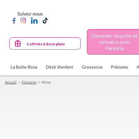
Aller
au
Suivez-nous
contenu
principal
Demander ma prime de
naissance avec
Coffrets & Bons plans
Parentia
La Boîte Rose
Désir d'enfant
Grossesse
Prénoms
Fil
Accueil
Prénoms
Alyna
d'Ariane