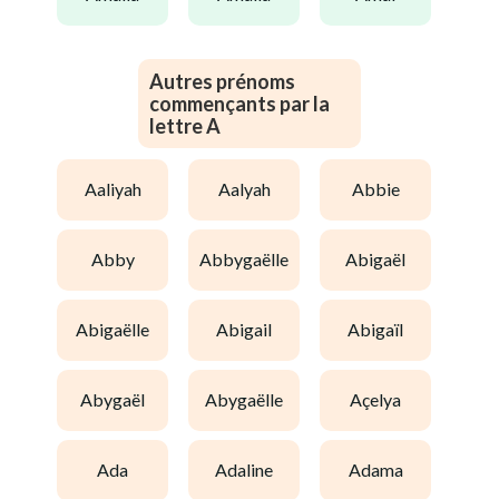
Autres prénoms
commençants par la
lettre A
aaliyah
aalyah
abbie
abby
abbygaëlle
abigaël
abigaëlle
abigail
abigaïl
abygaël
abygaëlle
açelya
ada
adaline
adama