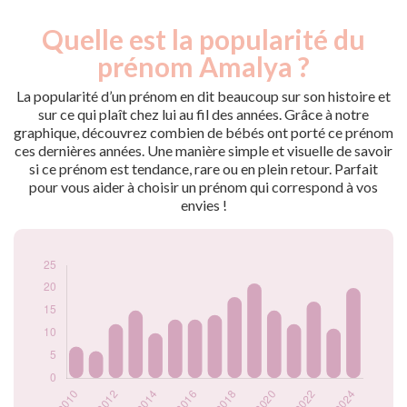
Quelle est la popularité du
Nouveaux-
Année
nés
prénom Amalya ?
2009
7
2010
7
La popularité d’un prénom en dit beaucoup sur son histoire et
2011
6
sur ce qui plaît chez lui au fil des années. Grâce à notre
graphique, découvrez combien de bébés ont porté ce prénom
2012
12
ces dernières années. Une manière simple et visuelle de savoir
2013
15
si ce prénom est tendance, rare ou en plein retour. Parfait
2014
10
pour vous aider à choisir un prénom qui correspond à vos
2015
13
envies !
2016
13
2017
14
2018
18
2019
21
2020
15
2021
12
2022
17
2023
11
2024
20
Popularité du