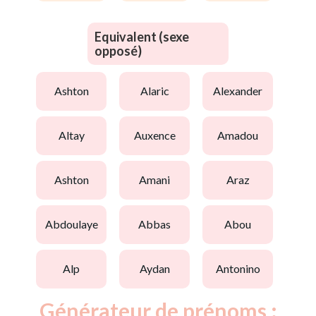
Equivalent (sexe
opposé)
ashton
alaric
alexander
altay
auxence
amadou
ashton
amani
araz
abdoulaye
abbas
abou
alp
aydan
antonino
Générateur de prénoms :