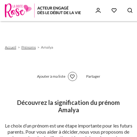
Aller
au
contenu
principal
Fil
Accueil
Prénoms
Amalya
d'Ariane
Ajouter à ma liste
Partager
Découvrez la signification du prénom
Amalya
Le choix d’un prénom est une étape importante pour les futurs
parents. Pour vous aider à décider, nous vous proposons de