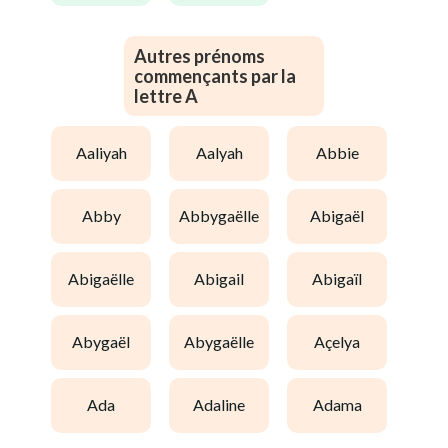
Autres prénoms
commençants par la
lettre A
aaliyah
aalyah
abbie
abby
abbygaëlle
abigaël
abigaëlle
abigail
abigaïl
abygaël
abygaëlle
açelya
ada
adaline
adama