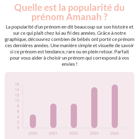
Quelle est la popularité du
Nouveaux-
Année
nés
prénom Amanah ?
2020
5
2021
9
La popularité d’un prénom en dit beaucoup sur son histoire et
2022
9
sur ce qui plaît chez lui au fil des années. Grâce à notre
graphique, découvrez combien de bébés ont porté ce prénom
2023
15
ces dernières années. Une manière simple et visuelle de savoir
2024
16
si ce prénom est tendance, rare ou en plein retour. Parfait
Popularité du
pour vous aider à choisir un prénom qui correspond à vos
prénom Amanah
envies !
par année