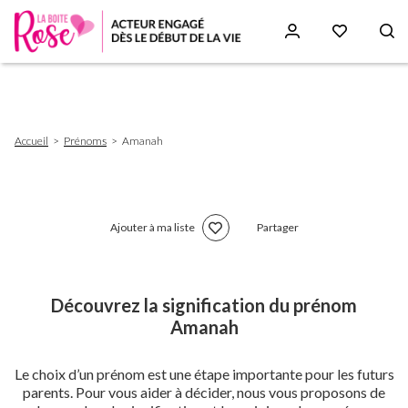
Aller
au
contenu
principal
Fil
Accueil
Prénoms
Amanah
d'Ariane
Ajouter à ma liste
Partager
Découvrez la signification du prénom
Amanah
Le choix d’un prénom est une étape importante pour les futurs
parents. Pour vous aider à décider, nous vous proposons de