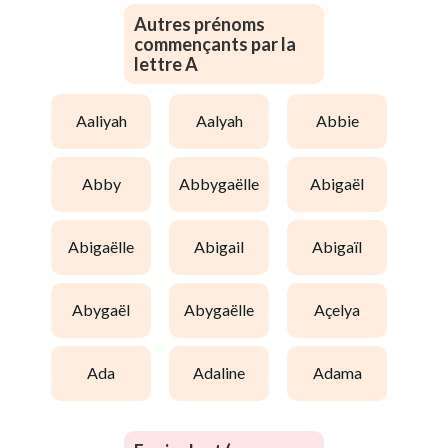
Autres prénoms
commençants par la
lettre A
aaliyah
aalyah
abbie
abby
abbygaëlle
abigaël
abigaëlle
abigail
abigaïl
abygaël
abygaëlle
açelya
ada
adaline
adama