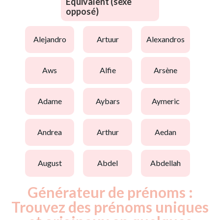
Equivalent (sexe
opposé)
alejandro
artuur
alexandros
aws
alfie
arsène
adame
aybars
aymeric
andrea
arthur
aedan
august
abdel
abdellah
Générateur de prénoms :
Trouvez des prénoms uniques