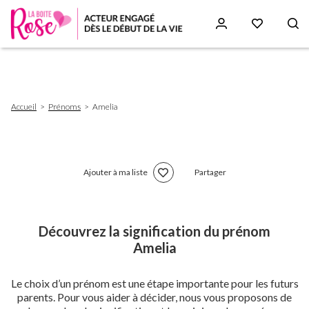
Aller
au
contenu
principal
Fil
Accueil
Prénoms
Amelia
d'Ariane
Ajouter à ma liste
Partager
Découvrez la signification du prénom
Amelia
Le choix d’un prénom est une étape importante pour les futurs
parents. Pour vous aider à décider, nous vous proposons de