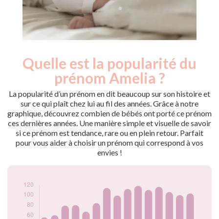
Quelle est la popularité du
Nouveaux-
Année
nés
prénom Amelia ?
2009
47
2010
56
La popularité d’un prénom en dit beaucoup sur son histoire et
2011
60
sur ce qui plaît chez lui au fil des années. Grâce à notre
graphique, découvrez combien de bébés ont porté ce prénom
2012
79
ces dernières années. Une manière simple et visuelle de savoir
2013
80
si ce prénom est tendance, rare ou en plein retour. Parfait
2014
67
pour vous aider à choisir un prénom qui correspond à vos
2015
84
envies !
2016
114
2017
99
2018
112
2019
118
2020
110
2021
116