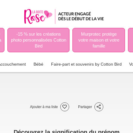
e
-15 % sur les créations
Murprotec protège
a
photo personnalisées Cotton
votre maison et votre
Bird
famille
Accouchement
Bébé
Faire-part et souvenirs by Cotton Bird
V
Ajouter à ma liste
Partager
Découvrez la signification du prénom