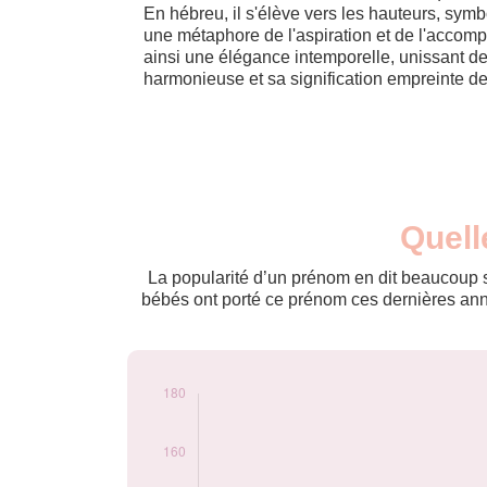
En hébreu, il s'élève vers les hauteurs, sym
une métaphore de l'aspiration et de l'accom
ainsi une élégance intemporelle, unissant de
harmonieuse et sa signification empreinte de 
Nouveaux-
Quell
Année
nés
2009
60
La popularité d’un prénom en dit beaucoup su
2010
84
bébés ont porté ce prénom ces dernières anné
2011
80
2012
91
2013
93
2014
116
2015
121
2016
152
2017
165