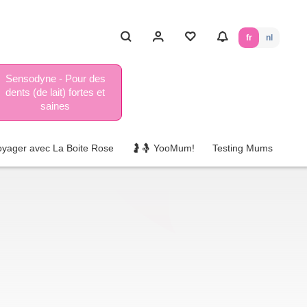
fr
nl
Sensodyne - Pour des
dents (de lait) fortes et
saines
oyager avec La Boite Rose
🤰🤱 YooMum!
Testing Mums