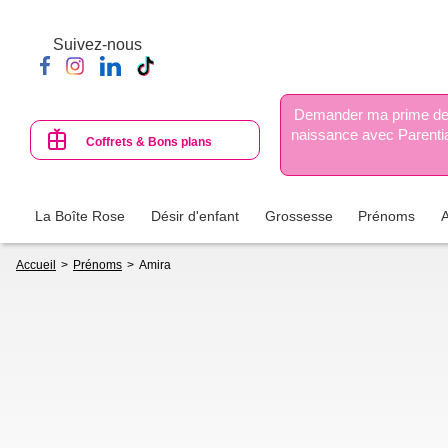
Aller
au
Suivez-nous
contenu
principal
Demander ma prime d
naissance avec Parenti
Coffrets & Bons plans
La Boîte Rose
Désir d'enfant
Grossesse
Prénoms
Fil
Accueil
Prénoms
Amira
d'Ariane