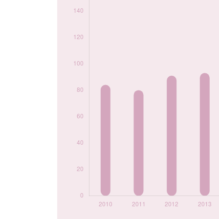
2018
161
2019
171
2020
155
2021
146
2022
158
2023
149
2024
161
Popularité du
prénom Amira par
année