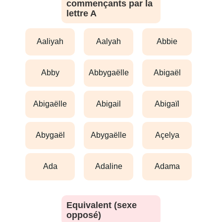
commençants par la
lettre A
aaliyah
aalyah
abbie
abby
abbygaëlle
abigaël
abigaëlle
abigail
abigaïl
abygaël
abygaëlle
açelya
ada
adaline
adama
Equivalent (sexe
opposé)