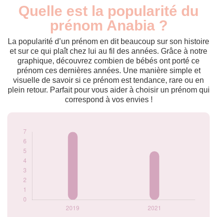
Quelle est la popularité du
Nouveaux-
Année
nés
prénom Anabia ?
2019
7
2021
5
La popularité d’un prénom en dit beaucoup sur son histoire
et sur ce qui plaît chez lui au fil des années. Grâce à notre
Popularité du
graphique, découvrez combien de bébés ont porté ce
prénom Anabia par
prénom ces dernières années. Une manière simple et
année
visuelle de savoir si ce prénom est tendance, rare ou en
plein retour. Parfait pour vous aider à choisir un prénom qui
correspond à vos envies !