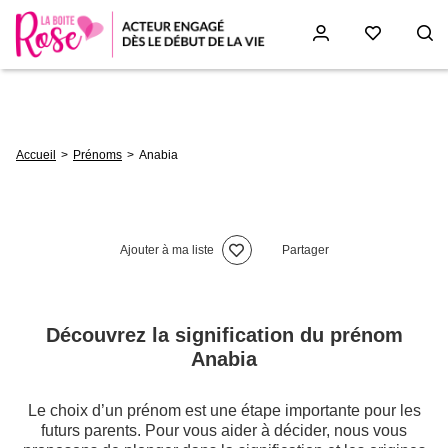
Aller
au
contenu
principal
Fil
Accueil
Prénoms
Anabia
d'Ariane
Ajouter à ma liste
Partager
Découvrez la signification du prénom
Anabia
Le choix d’un prénom est une étape importante pour les
futurs parents. Pour vous aider à décider, nous vous