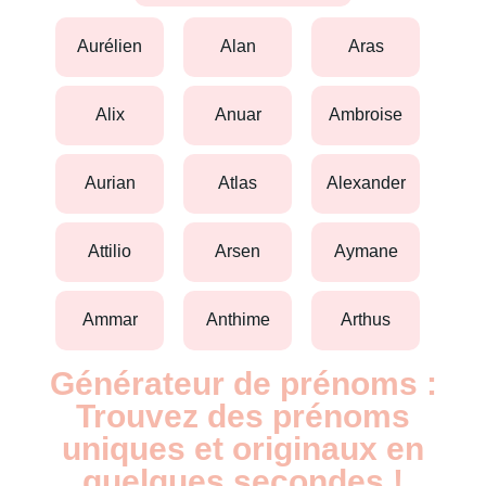
aurélien
alan
aras
alix
anuar
ambroise
aurian
atlas
alexander
attilio
arsen
aymane
ammar
anthime
arthus
Générateur de prénoms :
Trouvez des prénoms
uniques et originaux en
quelques secondes !