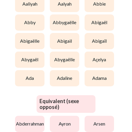
aaliyah
aalyah
abbie
abby
abbygaëlle
abigaël
abigaëlle
abigail
abigaïl
abygaël
abygaëlle
açelya
ada
adaline
adama
Equivalent (sexe
opposé)
abderrahman
ayron
arsen