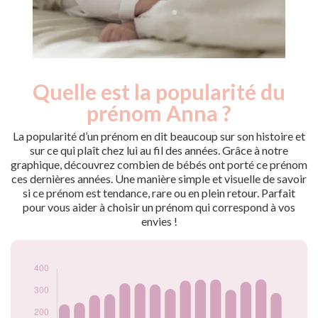
Quelle est la popularité du
Nouveaux-
Année
nés
prénom Anna ?
2009
246
2010
237
La popularité d’un prénom en dit beaucoup sur son histoire et
2011
245
sur ce qui plaît chez lui au fil des années. Grâce à notre
graphique, découvrez combien de bébés ont porté ce prénom
2012
279
ces dernières années. Une manière simple et visuelle de savoir
2013
283
si ce prénom est tendance, rare ou en plein retour. Parfait
2014
333
pour vous aider à choisir un prénom qui correspond à vos
2015
332
envies !
2016
327
2017
307
2018
345
2019
349
2020
350
2021
303