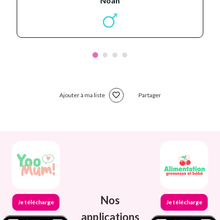
noah
Ajouter à ma liste
Partager
Nos
Je télécharge
Je télécharge
applications