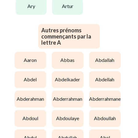
ary
artur
Autres prénoms
commençants par la
lettre A
aaron
abbas
abdallah
abdel
abdelkader
abdellah
abderahman
abderrahman
abderrahmane
abdoul
abdoulaye
abdoullah
abdul
abdullah
abel