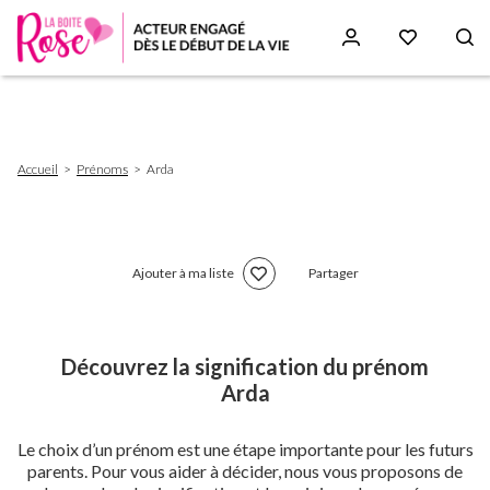
Aller
au
contenu
principal
Fil
Accueil
Prénoms
Arda
d'Ariane
Ajouter à ma liste
Partager
Découvrez la signification du prénom
Arda
Le choix d’un prénom est une étape importante pour les futurs
parents. Pour vous aider à décider, nous vous proposons de