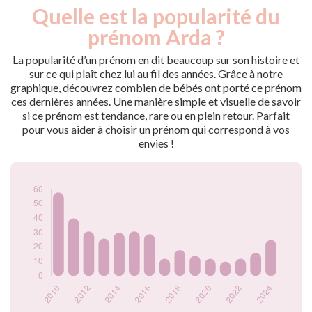
Quelle est la popularité du
Nouveaux-
Année
nés
prénom Arda ?
2009
96
2010
58
La popularité d’un prénom en dit beaucoup sur son histoire et
2011
40
sur ce qui plaît chez lui au fil des années. Grâce à notre
graphique, découvrez combien de bébés ont porté ce prénom
2012
31
ces dernières années. Une manière simple et visuelle de savoir
2013
26
si ce prénom est tendance, rare ou en plein retour. Parfait
2014
30
pour vous aider à choisir un prénom qui correspond à vos
2015
31
envies !
2016
29
2017
12
2018
18
2019
14
2020
12
2021
10
2022
12
2023
16
2024
25
Popularité du
prénom Arda par